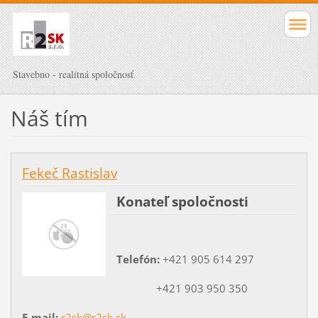
Stavebno - realitná spoločnosť
Náš tím
Fekeč Rastislav
Konateľ spoločnosti
Telefón:
+421 905 614 297
+421 903 950 350
E-mail:
r2sk@r2sk.sk