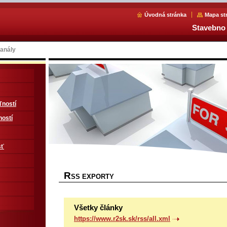
Úvodná stránka
Mapa st
Stavebno 
anály
ľností
ností
sť
R
SS EXPORTY
Všetky články
https://www.r2sk.sk/rss/all.xml