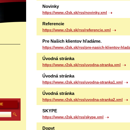
Novinky
https://www.r2sk.sk/rss/novinky.xml
Referencie
https://www.r2sk.sk/rss/referencie.xml
Pre Našich klientov hľadáme.
https://www.r2sk.sk/rss/pre-nasich-klientov-hla
Úvodná stránka
https://www.r2sk.sk/rss/uvodna-stranka.xml
Úvodná stránka
https://www.r2sk.sk/rss/uvodna-stranka1.xml
Úvodná stránka
https://www.r2sk.sk/rss/uvodna-stranka2.xml
IE
SKYPE
https://www.r2sk.sk/rss/skype.xml
Dopyt