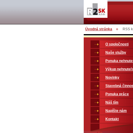
Úvodná stránka
RSS k
O spoločnosti
Naše služby
Ponuka nehnute
Výkup nehnuteľ
Novinky
Stavebná činno
Ponuka práce
Náš tím
Napíšte nám
Kontakt