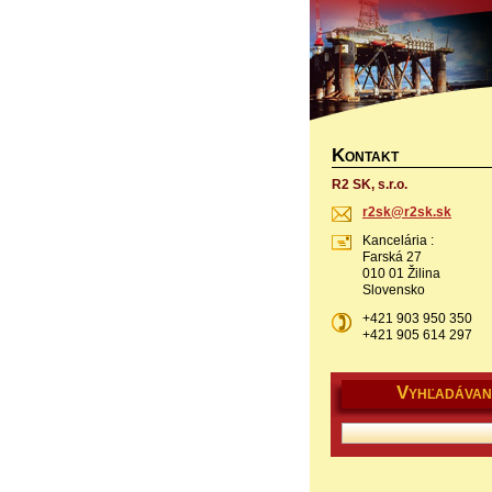
K
ONTAKT
R2 SK, s.r.o.
r2sk@r2s
k.sk
Kancelária :
Farská 27
010 01 Žilina
Slovensko
+421 903 950 350
+421 905 614 297
V
YHĽADÁVAN