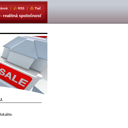
ránok
RSS
Tlač
- realitná spoločnosť
U.
lokalite.