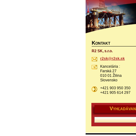
K
ONTAKT
R2 SK, s.r.o.
r2sk@r2s
k.sk
Kancelária :
Farská 27
010 01 Žilina
Slovensko
+421 903 950 350
+421 905 614 297
V
YHĽADÁVAN