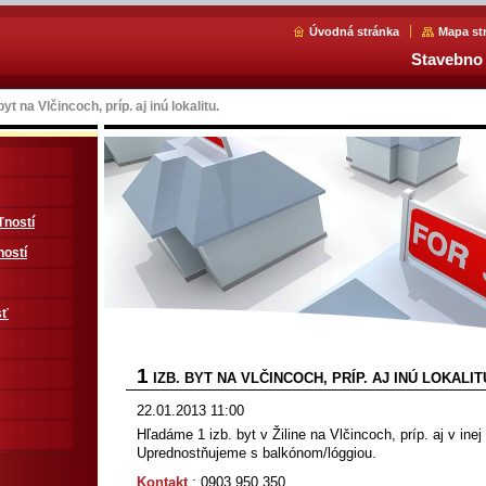
Úvodná stránka
Mapa st
Stavebno 
 byt na Vlčincoch, príp. aj inú lokalitu.
ľností
ností
sť
1
IZB. BYT NA VLČINCOCH, PRÍP. AJ INÚ LOKALIT
22.01.2013 11:00
Hľadáme 1 izb. byt v Žiline na Vlčincoch, príp. aj v inej 
Uprednostňujeme s balkónom/lóggiou.
Kontakt
: 0903 950 350