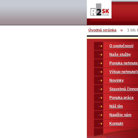
Úvodná stránka
1 izb.
O spoločnosti
Naše služby
Ponuka nehnute
Výkup nehnuteľ
Novinky
Stavebná činno
Ponuka práce
Náš tím
Napíšte nám
Kontakt