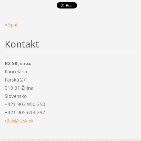
« Späť
Kontakt
R2 SK, s.r.o.
Kancelária :
Farská 27
010 01 Žilina
Slovensko
+421 903 950 350
+421 905 614 297
r2sk@r2s
k.sk