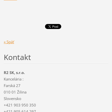
« Späť
Kontakt
R2 SK, s.r.o.
Kancelária :
Farská 27
010 01 Žilina
Slovensko
+421 903 950 350
+421 905 614 297