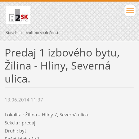
Stavebno - realitná spoločnosť
Predaj 1 izbového bytu,
Žilina - Hliny, Severná
ulica.
13.06.2014 11:37
Lokalita : Žilina – Hliny 7, Severná ulica.
Sekcia : predaj
Druh : byt
Počet izieb : 1+1