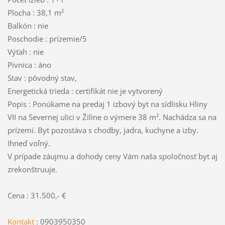
Plocha : 38,1 m²
Balkón : nie
Poschodie : prízemie/5
Výťah : nie
Pivnica : áno
Stav : pôvodný stav,
Energetická trieda : certifikát nie je vytvorený
Popis : Ponúkame na predaj 1 izbový byt na sídlisku Hliny
VII na Severnej ulici v Žiline o výmere 38 m². Nachádza sa na
prízemí. Byt pozostáva s chodby, jadra, kuchyne a izby.
Ihneď voľný.
V prípade záujmu a dohody ceny Vám naša spoločnosť byt aj
zrekonštruuje.
Cena : 31.500,- €
Kontakt
: 0903950350