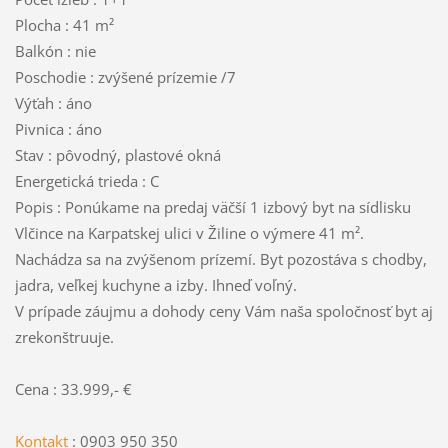
Plocha : 41 m²
Balkón : nie
Poschodie : zvýšené prízemie /7
Výťah : áno
Pivnica : áno
Stav : pôvodný, plastové okná
Energetická trieda : C
Popis : Ponúkame na predaj väčší 1 izbový byt na sídlisku
Vlčince na Karpatskej ulici v Žiline o výmere 41 m².
Nachádza sa na zvýšenom prízemí. Byt pozostáva s chodby,
jadra, veľkej kuchyne a izby. Ihneď voľný.
V prípade záujmu a dohody ceny Vám naša spoločnosť byt aj
zrekonštruuje.
Cena : 33.999,- €
Kontakt
: 0903 950 350