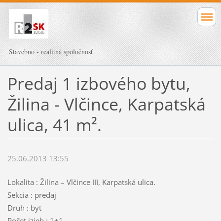
Stavebno - realitná spoločnosť
Predaj 1 izbového bytu,
Žilina - Vlčince, Karpatská
ulica, 41 m².
25.06.2013 13:55
Lokalita : Žilina – Vlčince III, Karpatská ulica.
Sekcia : predaj
Druh : byt
Počet izieb : 1+1