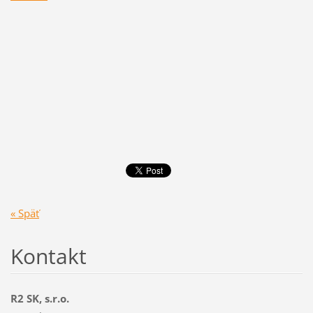
« Späť
Kontakt
R2 SK, s.r.o.