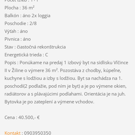
Plocha : 36 m²
Balkón : áno 2x loggia
Poschodie : 2/8
Výťah : áno
Pivnica : áno
Stav : čiastočná rekonštrukcia
Energetická trieda : C
Popis : Ponúkame na predaj 1 izbový byt na sídlisku Vlčince
II v Žiline o výmere 36 m². Pozostáva z chodby, kúpeľne,
kuchyne s lodžiou a izby s lodžiou. Byt sa nachádza na 1.
poschodí(2 podlažie, pod ním je byt) a je po výmene okien,
radiátorov a s plávajúcimi podlahami. Orientácia je na juh.
Bytovka je po zateplení a výmene vchodov.
Cena : 40.500,- €
Kontakt
: 0903950350