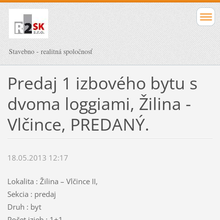
Stavebno - realitná spoločnosť
Predaj 1 izbového bytu s
dvoma loggiami, Žilina -
Vlčince, PREDANÝ.
18.05.2013 12:17
Lokalita : Žilina – Vlčince II,
Sekcia : predaj
Druh : byt
Počet izieb : 1+1