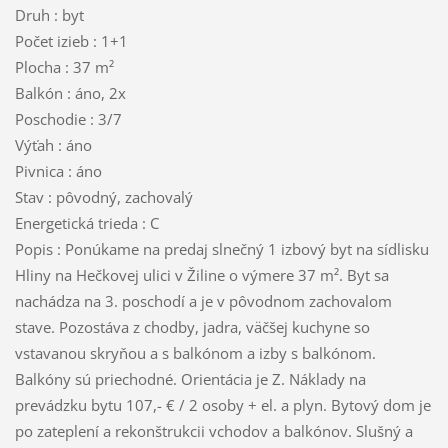
Druh : byt
Počet izieb : 1+1
Plocha : 37 m²
Balkón : áno, 2x
Poschodie : 3/7
Výťah : áno
Pivnica : áno
Stav : pôvodný, zachovalý
Energetická trieda : C
Popis : Ponúkame na predaj slnečný 1 izbový byt na sídlisku
Hliny na Hečkovej ulici v Žiline o výmere 37 m². Byt sa
nachádza na 3. poschodí a je v pôvodnom zachovalom
stave. Pozostáva z chodby, jadra, väčšej kuchyne so
vstavanou skryňou a s balkónom a izby s balkónom.
Balkóny sú priechodné. Orientácia je Z. Náklady na
prevádzku bytu 107,- € / 2 osoby + el. a plyn. Bytový dom je
po zateplení a rekonštrukcii vchodov a balkónov. Slušný a