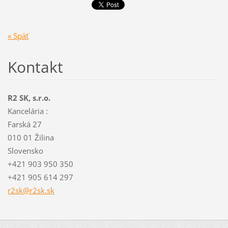
« Späť
Kontakt
R2 SK, s.r.o.
Kancelária :
Farská 27
010 01 Žilina
Slovensko
+421 903 950 350
+421 905 614 297
r2sk@r2s
k.sk