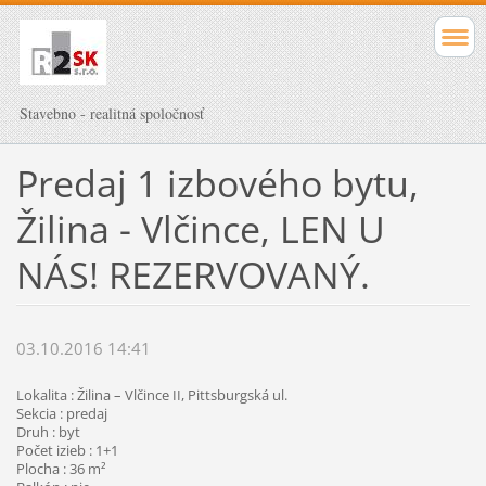
Stavebno - realitná spoločnosť
Predaj 1 izbového bytu,
Žilina - Vlčince, LEN U
NÁS! REZERVOVANÝ.
03.10.2016 14:41
Lokalita : Žilina – Vlčince II, Pittsburgská ul.
Sekcia : predaj
Druh : byt
Počet izieb : 1+1
Plocha : 36 m²