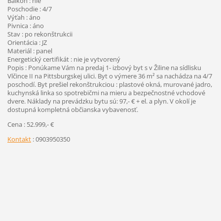
Balkón : nie
Poschodie : 4/7
Výťah : áno
Pivnica : áno
Stav : po rekonštrukcii
Orientácia : JZ
Materiál : panel
Energetický certifikát : nie je vytvorený
Popis : Ponúkame Vám na predaj 1- izbový byt s v Žiline na sídlisku
Vlčince II na Pittsburgskej ulici. Byt o výmere 36 m² sa nachádza na 4/7
poschodí. Byt prešiel rekonštrukciou : plastové okná, murované jadro,
kuchynská linka so spotrebičmi na mieru a bezpečnostné vchodové
dvere. Náklady na prevádzku bytu sú: 97,- € + el. a plyn. V okolí je
dostupná kompletná občianska vybavenosť.
Cena : 52.999,- €
Kontakt
: 0903950350