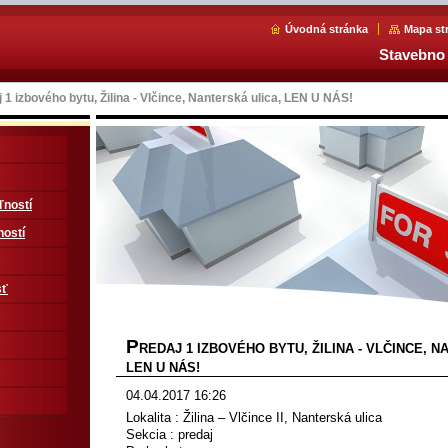
Úvodná stránka
Mapa st
Stavebno 
 1 izbového bytu, Žilina - Vlčince, Nanterská ulica, LEN U NÁS!
ľností
ností
sť
P
REDAJ 1 IZBOVÉHO BYTU, ŽILINA - VLČINCE, N
LEN U NÁS!
04.04.2017 16:26
Lokalita : Žilina – Vlčince II, Nanterská ulica
Sekcia : predaj