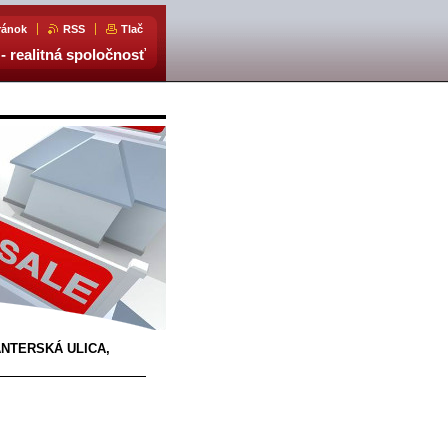
ránok
RSS
Tlač
- realitná spoločnosť
ANTERSKÁ ULICA,