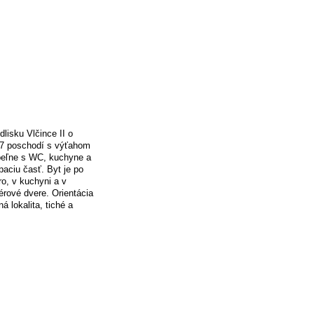
dlisku Vlčince II o
/7 poschodí s výťahom
peľne s WC, kuchyne a
paciu časť. Byt je po
ro, v kuchyni a v
érové dvere. Orientácia
á lokalita, tiché a