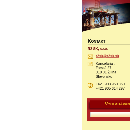
K
ONTAKT
R2 SK, s.r.o.
r2sk@r2s
k.sk
Kancelária :
Farská 27
010 01 Žilina
Slovensko
+421 903 950 350
+421 905 614 297
V
YHĽADÁVAN