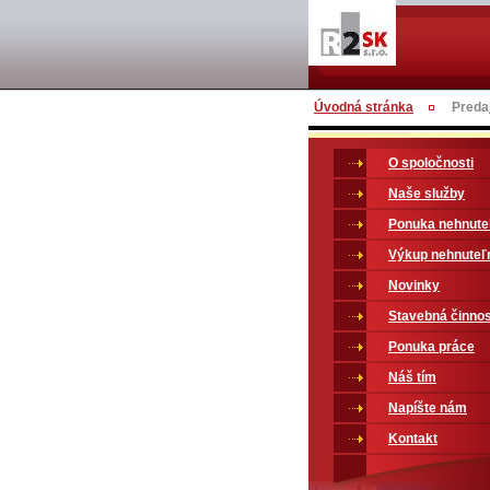
Úvodná stránka
Predaj
O spoločnosti
Naše služby
Ponuka nehnute
Výkup nehnuteľ
Novinky
Stavebná činno
Ponuka práce
Náš tím
Napíšte nám
Kontakt