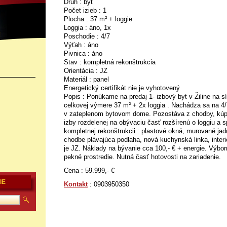
Druh : byt
Počet izieb : 1
Plocha : 37 m² + loggie
Loggia : áno, 1x
Poschodie : 4/7
Výťah : áno
Pivnica : áno
Stav : kompletná rekonštrukcia
Orientácia : JZ
Materiál : panel
Energetický certifikát nie je vyhotovený
Popis : Ponúkame na predaj 1- izbový byt v Žiline na sí
celkovej výmere 37 m² + 2x loggia . Nachádza sa na 4
v zateplenom bytovom dome. Pozostáva z chodby, kú
izby rozdelenej na obývaciu časť rozšírenú o loggiu a s
kompletnej rekonštrukcii : plastové okná, murované jad
chodbe plávajúca podlaha, nová kuchynská linka, interi
je JZ. Náklady na bývanie cca 100,- € + energie. Výborn
pekné prostredie. Nutná časť hotovosti na zariadenie.
Cena : 59.999,- €
IE
Kontakt
: 0903950350