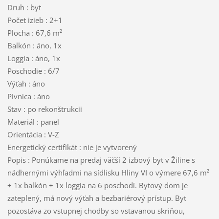
Druh : byt
Počet izieb : 2+1
Plocha : 67,6 m²
Balkón : áno, 1x
Loggia : áno, 1x
Poschodie : 6/7
Výťah : áno
Pivnica : áno
Stav : po rekonštrukcii
Materiál : panel
Orientácia : V-Z
Energetický certifikát : nie je vytvorený
Popis : Ponúkame na predaj väčší 2 izbový byt v Žiline s
nádhernými výhľadmi na sídlisku Hliny VI o výmere 67,6 m²
+ 1x balkón + 1x loggia na 6 poschodí. Bytový dom je
zateplený, má nový výťah a bezbariérový prístup. Byt
pozostáva zo vstupnej chodby so vstavanou skriňou,