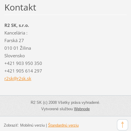
Kontakt
R2 SK, s.r.o.
Kancelária :
Farská 27
010 01 Žilina
Slovensko
+421 903 950 350
+421 905 614 297
r2sk@r2s
k.sk
R2 SK (c) 2008 Všetky práva vyhradené.
Vytvorené službou
Webnode
Zobraziť:
Mobilnú verziu
|
Štandardnú verziu