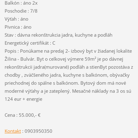
Balkón : áno 2x
Poschodie : 7/8
Výťah : áno
Pivnica : áno
Stav : dávna rekonštrukcia jadra, kuchyne a podláh
Energetický certifikát : C
Popis : Ponúkame na predaj 2- izbový byt v žiadanej lokalite
Žilina - Bulvár. Byt o celkovej výmere 59m² je po dávnej
rekonštrukcii jadra(murované) podláh a stienByt pozostáva z
chodby , zväčšeného jadra, kuchyne s balkónom, obývačky
priechodnej do spálne s balkónom. Bytový dom má nové
moderné výťahy a je zateplený. Mesačné náklady na 3 os sú
124 eur + energie
Cena : 55.000,- €
Kontakt
: 0903950350