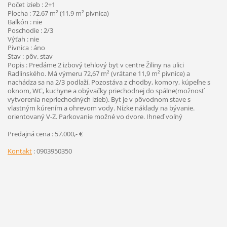
Počet izieb : 2+1
Plocha : 72,67 m² (11,9 m² pivnica)
Balkón : nie
Poschodie : 2/3
Výťah : nie
Pivnica : áno
Stav : pôv. stav
Popis : Predáme 2 izbový tehlový byt v centre Žiliny na ulici
Radlinského. Má výmeru 72,67 m² (vrátane 11,9 m² pivnice) a
nachádza sa na 2/3 podlaží. Pozostáva z chodby, komory, kúpeľne s
oknom, WC, kuchyne a obývačky priechodnej do spálne(možnosť
vytvorenia nepriechodných izieb). Byt je v pôvodnom stave s
vlastným kúrením a ohrevom vody. Nízke náklady na bývanie.
orientovaný V-Z. Parkovanie možné vo dvore. Ihneď voľný
Predajná cena : 57.000,- €
Kontakt
: 0903950350