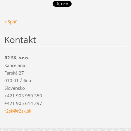
« Späť
Kontakt
R2 SK, s.r.o.
Kancelária :
Farská 27
010 01 Žilina
Slovensko
+421 903 950 350
+421 905 614 297
r2sk@r2s
k.sk