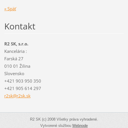
« Späť
Kontakt
R2 SK, s.r.o.
Kancelária :
Farská 27
010 01 Žilina
Slovensko
+421 903 950 350
+421 905 614 297
r2sk@r2s
k.sk
R2 SK (c) 2008 Všetky práva vyhradené.
Vytvorené službou
Webnode