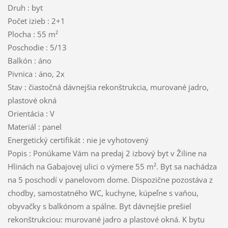
Druh : byt
Počet izieb : 2+1
Plocha : 55 m²
Poschodie : 5/13
Balkón : áno
Pivnica : áno, 2x
Stav : čiastočná dávnejšia rekonštrukcia, murované jadro,
plastové okná
Orientácia : V
Materiál : panel
Energetický certifikát : nie je vyhotovený
Popis : Ponúkame Vám na predaj 2 izbový byt v Žiline na
Hlinách na Gabajovej ulici o výmere 55 m². Byt sa nachádza
na 5 poschodí v panelovom dome. Dispozične pozostáva z
chodby, samostatného WC, kuchyne, kúpeľne s vaňou,
obyvačky s balkónom a spálne. Byt dávnejšie prešiel
rekonštrukciou: murované jadro a plastové okná. K bytu