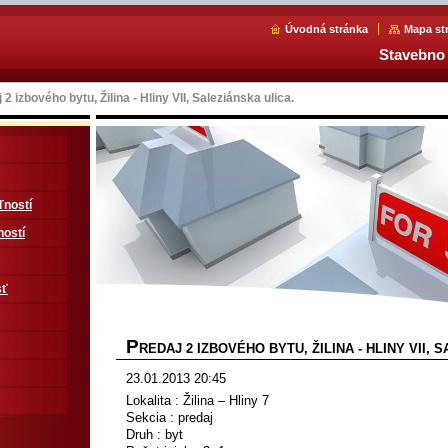
Úvodná stránka
Mapa st
Stavebno 
 2 izbového bytu, Žilina - Hliny VII, Saleziánska ulica.
ľností
ností
sť
P
REDAJ 2 IZBOVÉHO BYTU, ŽILINA - HLINY VII, 
23.01.2013 20:45
Lokalita : Žilina – Hliny 7
Sekcia : predaj
Druh : byt