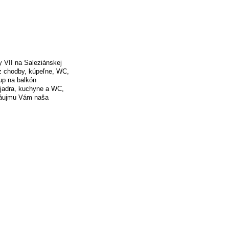
ny VII na Saleziánskej
 z chodby, kúpeľne, WC,
tup na balkón
 jadra, kuchyne a WC,
 záujmu Vám naša