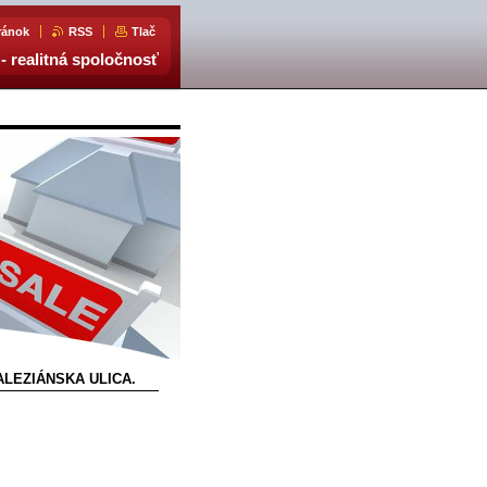
ránok
RSS
Tlač
- realitná spoločnosť
SALEZIÁNSKA ULICA.