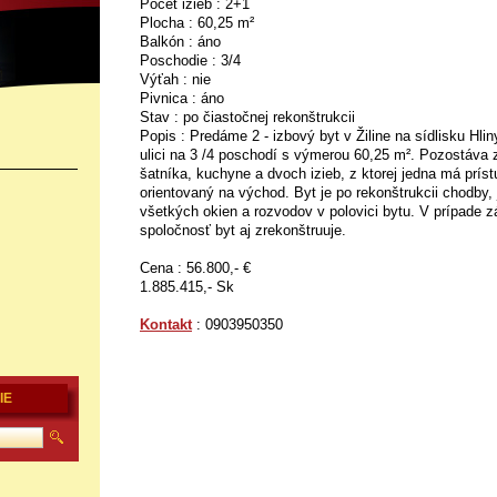
Počet izieb : 2+1
Plocha : 60,25 m²
Balkón : áno
Poschodie : 3/4
Výťah : nie
Pivnica : áno
Stav : po čiastočnej rekonštrukcii
Popis : Predáme 2 - izbový byt v Žiline na sídlisku Hli
ulici na 3 /4 poschodí s výmerou 60,25 m². Pozostáva
šatníka, kuchyne a dvoch izieb, z ktorej jedna má prís
orientovaný na východ. Byt je po rekonštrukcii chodby,
všetkých okien a rozvodov v polovici bytu. V prípade
spoločnosť byt aj zrekonštruuje.
Cena : 56.800,- €
1.885.415,- Sk
Kontakt
: 0903950350
IE