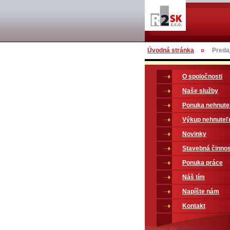
Úvodná stránka
Predaj
O spoločnosti
Naše služby
Ponuka nehnute
Výkup nehnuteľ
Novinky
Stavebná činno
Ponuka práce
Náš tím
Napíšte nám
Kontakt