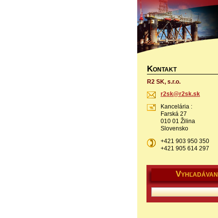
K
ONTAKT
R2 SK, s.r.o.
r2sk@r2s
k.sk
Kancelária :
Farská 27
010 01 Žilina
Slovensko
+421 903 950 350
+421 905 614 297
V
YHĽADÁVAN