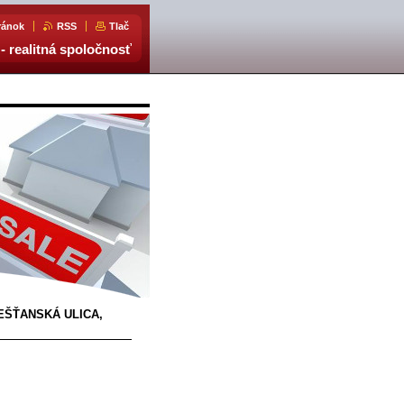
ránok
RSS
Tlač
- realitná spoločnosť
IEŠŤANSKÁ ULICA,