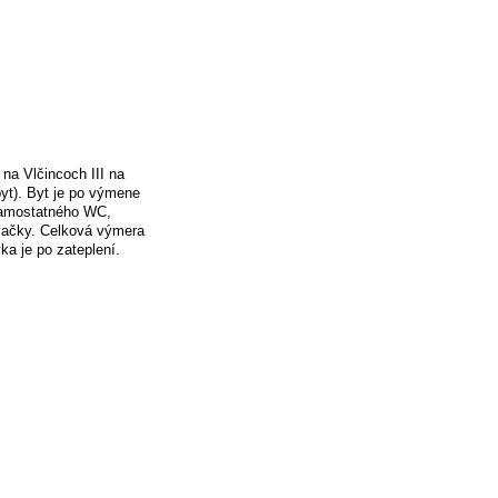
 na Vlčincoch III na
byt). Byt je po výmene
 samostatného WC,
vačky. Celková výmera
ka je po zateplení.