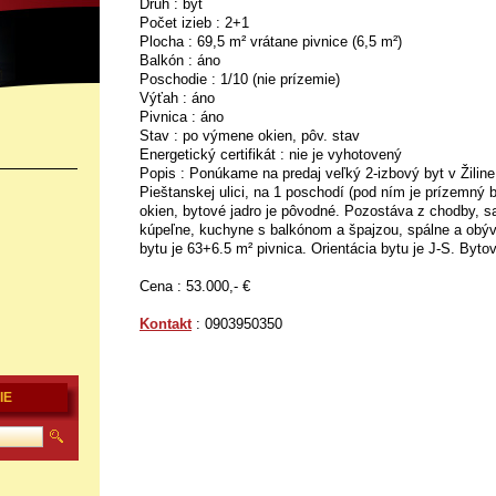
Druh : byt
Počet izieb : 2+1
Plocha : 69,5 m² vrátane pivnice (6,5 m²)
Balkón : áno
Poschodie : 1/10 (nie prízemie)
Výťah : áno
Pivnica : áno
Stav : po výmene okien, pôv. stav
Energetický certifikát : nie je vyhotovený
Popis : Ponúkame na predaj veľký 2-izbový byt v Žiline
Pieštanskej ulici, na 1 poschodí (pod ním je prízemný 
okien, bytové jadro je pôvodné. Pozostáva z chodby,
kúpeľne, kuchyne s balkónom a špajzou, spálne a obý
bytu je 63+6.5 m² pivnica. Orientácia bytu je J-S. Bytov
Cena : 53.000,- €
Kontakt
: 0903950350
IE