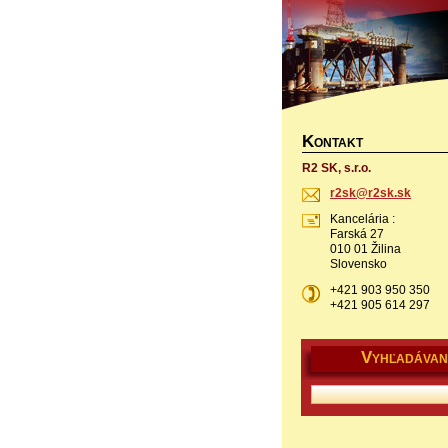
K
ONTAKT
R2 SK, s.r.o.
r2sk@r2s
k.sk
Kancelária :
Farská 27
010 01 Žilina
Slovensko
+421 903 950 350
+421 905 614 297
V
YHĽADÁVAN