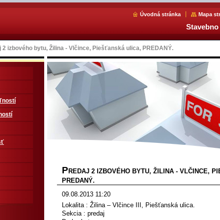
Úvodná stránka
Mapa st
Stavebno 
 2 izbového bytu, Žilina - Vlčince, Piešťanská ulica, PREDANÝ.
ľností
ností
sť
P
REDAJ 2 IZBOVÉHO BYTU, ŽILINA - VLČINCE, P
PREDANÝ.
09.08.2013 11:20
Lokalita : Žilina – Vlčince III, Piešťanská ulica.
Sekcia : predaj