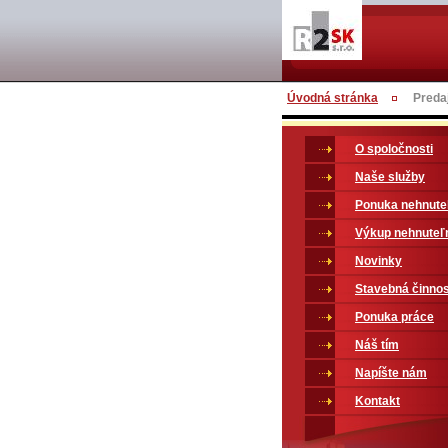
Úvodná stránka
Predaj
O spoločnosti
Naše služby
Ponuka nehnute
Výkup nehnuteľ
Novinky
Stavebná činno
Ponuka práce
Náš tím
Napíšte nám
Kontakt