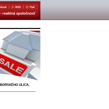
ránok
RSS
Tlač
- realitná spoločnosť
ZÁBORSKÉHO ULICA,