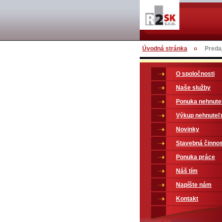
Úvodná stránka
Preda
O spoločnosti
Naše služby
Ponuka nehnute
Výkup nehnuteľ
Novinky
Stavebná činno
Ponuka práce
Náš tím
Napíšte nám
Kontakt