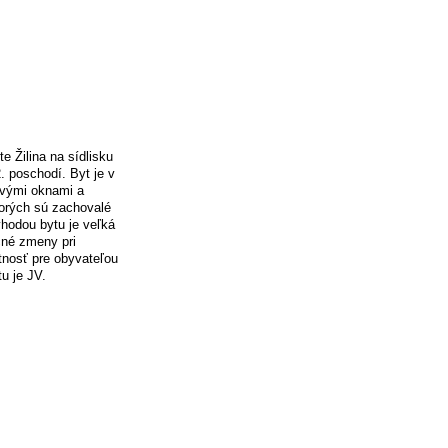
e Žilina na sídlisku
 poschodí. Byt je v
vými oknami a
torých sú zachovalé
hodou bytu je veľká
čné zmeny pri
stnosť pre obyvateľou
u je JV.