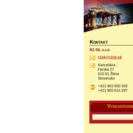
K
ONTAKT
R2 SK, s.r.o.
r2sk@r2s
k.sk
Kancelária :
Farská 27
010 01 Žilina
Slovensko
+421 903 950 350
+421 905 614 297
V
YHĽADÁVAN