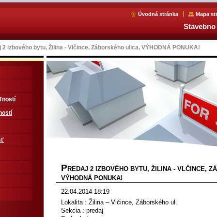
Úvodná stránka
Mapa st
Stavebno 
j 2 izbového bytu, Žilina - Vlčince, Záborského ulica, VÝHODNÁ PONUKA!
ľností
ností
sť
P
REDAJ 2 IZBOVÉHO BYTU, ŽILINA - VLČINCE, 
VÝHODNÁ PONUKA!
22.04.2014 18:19
Lokalita : Žilina – Vlčince, Záborského ul.
Sekcia : predaj