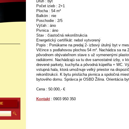
Druh : byt
Počet izieb : 2+1
Plocha : 54 m²
Balkón : nie
Poschodie : 2/5
Výťah : áno
Pivnica : áno
Stav : čiastočná rekonštrukcia
Energetický certifikát: nebol vytvorený
Popis : Ponúkame na predaj 2- izbový útulný byt v mest
Vlčince s podlahovou plochou 54 m². Nachádza sa na 2.
pôvodnom obývateľnom stave s už vymenenými plasto
radiátormi. Nachádzajú sa tu dve samostatné izby, v k
drevené parkety, kuchyňa a pôvodná kúpelňa + WC. Vý
vstupná hala, ktorá umožnuje velký priestor na dispozi
rekonštrukcii. K bytu prislúcha pivnica a spoločná mie
bytového domu. Správca je OSBD Žilina. Orientácia byt
Cena : 50.000,- €
Kontakt
: 0903 950 350
IE