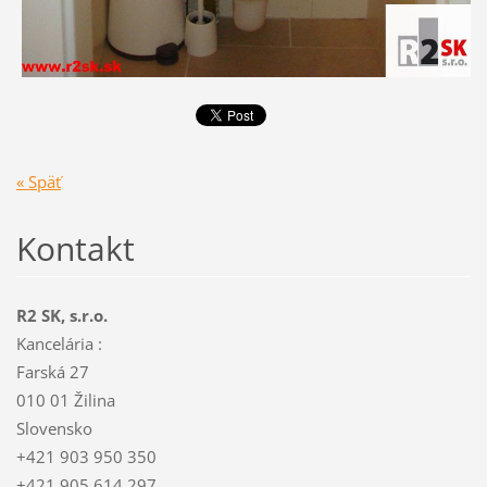
« Späť
Kontakt
R2 SK, s.r.o.
Kancelária :
Farská 27
010 01 Žilina
Slovensko
+421 903 950 350
+421 905 614 297