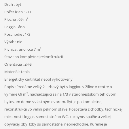
Druh : byt
Počet izieb : 2+1
Plocha : 69 m²
Loggia : áno
Poschodie : 1/3
Výťah : nie
Pivnica : áno, cca 7 m²
Stav : po kompletnej rekonštrukcii
Orientácia : Z-J-S
Materiál : tehla
Energetický certifikát nebol vyhotovený
Popis : Predáme veľký 2 - izbový byt s loggiou v Žiline v centre o
výmere 69 m², nachádzajúci sa na 1/3 v staromestskom tehlovom
bytovom dome s vlastným dvorom. Byt je po kompletnej
rekonštrukcii vo veľmi peknom stave. Pozostáva z chodby, technickej
miestnosti, loggie, samostatného WC, kuchyne, spálňe a veľkej
obývacej izby. Izby sú samostatné, nepriechodné. Kúrenie je