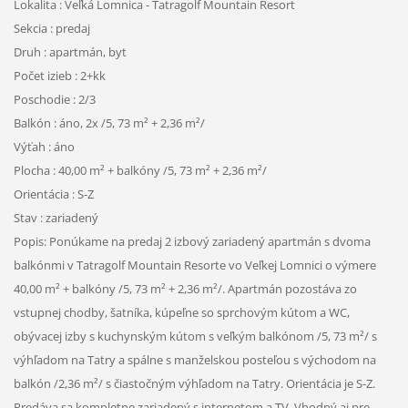
Lokalita : Veľká Lomnica - Tatragolf Mountain Resort
Sekcia : predaj
Druh : apartmán, byt
Počet izieb : 2+kk
Poschodie : 2/3
Balkón : áno, 2x /5, 73 m² + 2,36 m²/
Výťah : áno
Plocha : 40,00 m² + balkóny /5, 73 m² + 2,36 m²/
Orientácia : S-Z
Stav : zariadený
Popis: Ponúkame na predaj 2 izbový zariadený apartmán s dvoma
balkónmi v Tatragolf Mountain Resorte vo Veľkej Lomnici o výmere
40,00 m² + balkóny /5, 73 m² + 2,36 m²/. Apartmán pozostáva zo
vstupnej chodby, šatníka, kúpeľne so sprchovým kútom a WC,
obývacej izby s kuchynským kútom s veľkým balkónom /5, 73 m²/ s
výhľadom na Tatry a spálne s manželskou posteľou s východom na
balkón /2,36 m²/ s čiastočným výhľadom na Tatry. Orientácia je S-Z.
Predáva sa kompletne zariadený s internetom a TV. Vhodný aj pre