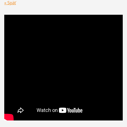
« Späť