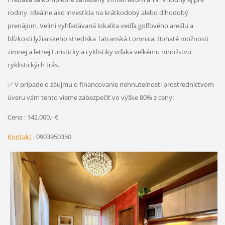
rodiny. Ideálne ako investícia na krátkodobý alebo dlhodobý
prenájom. Veľmi vyhľadávaná lokalita vedľa golfového areálu a
blízkosti lyžiarskeho strediska Tatranská Lomnica. Bohaté možnosti
zimnej a letnej turisticky a cyklistiky vďaka veľkému množstvu
cyklistických trás.
✅ V prípade o záujmu o financovanie nehnuteľnosti prostredníctvom
úveru vám tento vieme zabezpečiť vo výške 80% z ceny!
Cena : 142.000,- €
Kontakt
: 0903950350