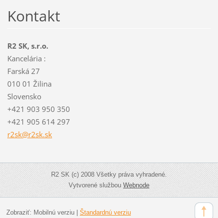
Kontakt
R2 SK, s.r.o.
Kancelária :
Farská 27
010 01 Žilina
Slovensko
+421 903 950 350
+421 905 614 297
r2sk@r2s
k.sk
R2 SK (c) 2008 Všetky práva vyhradené.
Vytvorené službou
Webnode
Zobraziť:
Mobilnú verziu
|
Štandardnú verziu