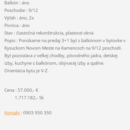
Balkón : áno
Poschodie : 9/12
Výťah : áno, 2x
Pivnica : áno
Stav : čiastočná rekonštrukcia, plastové okná
Popis : Ponúkame na predaj 3+1 byt s balkónom v bytovke v
Kysuckom Novom Meste na Kamencoch na 9/12 poschodí.
Byt pozostáva z veľkej chodby, pôvodného jadra, detskej
izby, kuchyne s balkónom, obývacej izby a spálne.
Orientácia bytu je V-Z.
Cena : 57.000,- €
1.717.182,- Sk
Kontakt
: 0903 950 350