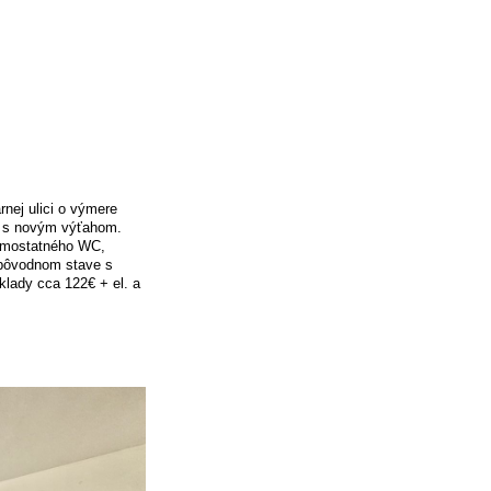
rnej ulici o výmere
e s novým výťahom.
samostatného WC,
 pôvodnom stave s
lady cca 122€ + el. a