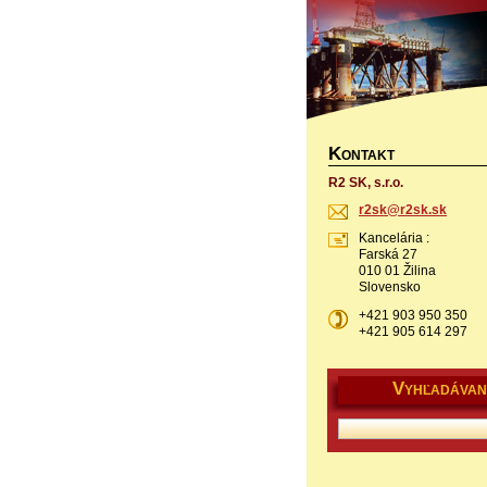
K
ONTAKT
R2 SK, s.r.o.
r2sk@r2s
k.sk
Kancelária :
Farská 27
010 01 Žilina
Slovensko
+421 903 950 350
+421 905 614 297
V
YHĽADÁVAN