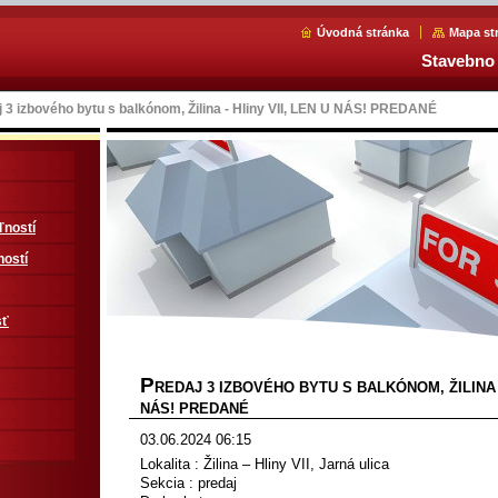
Úvodná stránka
Mapa st
Stavebno 
j 3 izbového bytu s balkónom, Žilina - Hliny VII, LEN U NÁS! PREDANÉ
ľností
ností
sť
P
REDAJ 3 IZBOVÉHO BYTU S BALKÓNOM, ŽILINA -
NÁS! PREDANÉ
03.06.2024 06:15
Lokalita : Žilina – Hliny VII, Jarná ulica
Sekcia : predaj