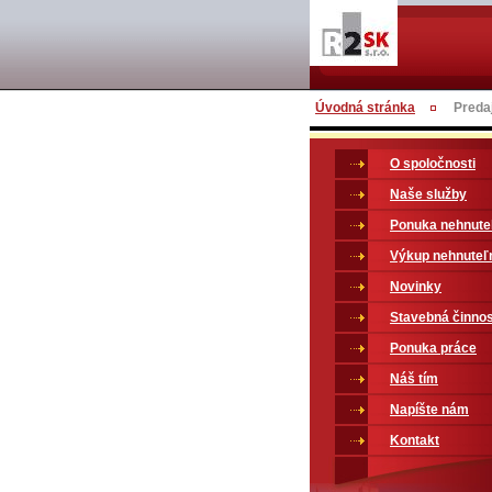
Úvodná stránka
Preda
O spoločnosti
Naše služby
Ponuka nehnute
Výkup nehnuteľ
Novinky
Stavebná činno
Ponuka práce
Náš tím
Napíšte nám
Kontakt