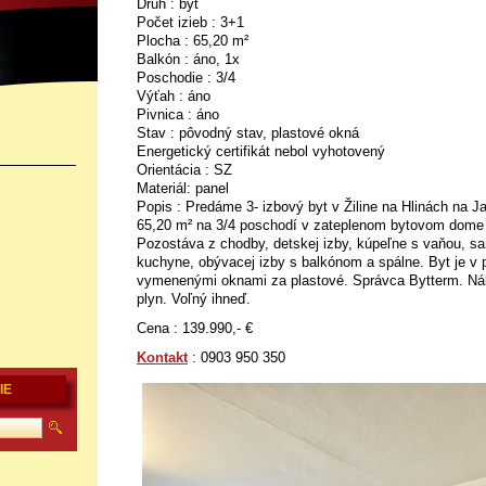
Druh : byt
Počet izieb : 3+1
Plocha : 65,20 m²
Balkón : áno, 1x
Poschodie : 3/4
Výťah : áno
Pivnica : áno
Stav : pôvodný stav, plastové okná
Energetický certifikát nebol vyhotovený
Orientácia : SZ
Materiál: panel
Popis : Predáme 3- izbový byt v Žiline na Hlinách na Ja
65,20 m² na 3/4 poschodí v zateplenom bytovom dom
Pozostáva z chodby, detskej izby, kúpeľne s vaňou, 
kuchyne, obývacej izby s balkónom a spálne. Byt je v
vymenenými oknami za plastové. Správca Bytterm. Nák
plyn. Voľný ihneď.
Cena : 139.990,- €
Kontakt
: 0903 950 350
IE