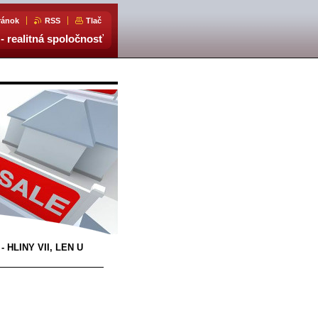
ránok
RSS
Tlač
- realitná spoločnosť
 HLINY VII, LEN U