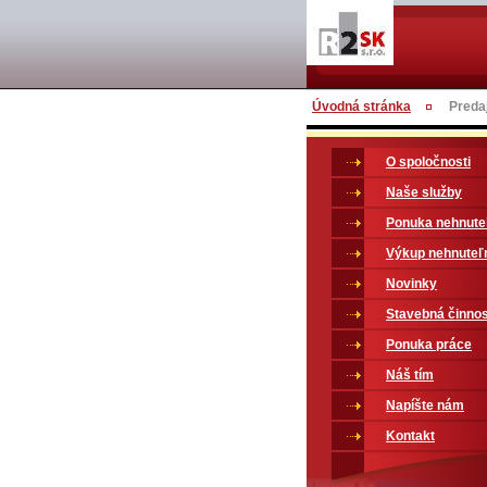
Úvodná stránka
Predaj
O spoločnosti
Naše služby
Ponuka nehnute
Výkup nehnuteľ
Novinky
Stavebná činno
Ponuka práce
Náš tím
Napíšte nám
Kontakt