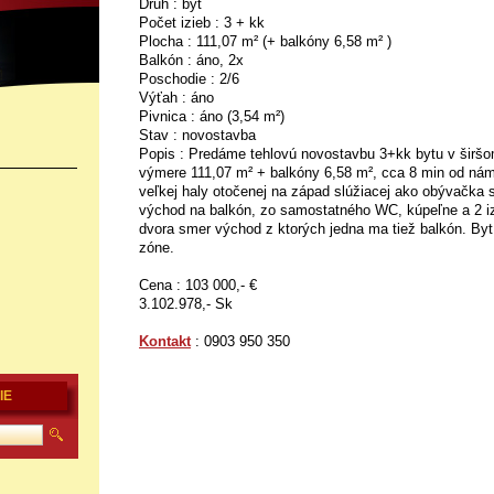
Druh : byt
Počet izieb : 3 + kk
Plocha : 111,07 m² (+ balkóny 6,58 m² )
Balkón : áno, 2x
Poschodie : 2/6
Výťah : áno
Pivnica : áno (3,54 m²)
Stav : novostavba
Popis : Predáme tehlovú novostavbu 3+kk bytu v širšom
výmere 111,07 m² + balkóny 6,58 m², cca 8 min od nám
veľkej haly otočenej na západ slúžiacej ako obývačka s
východ na balkón, zo samostatného WC, kúpeľne a 2 i
dvora smer východ z ktorých jedna ma tiež balkón. Byt
zóne.
Cena : 103 000,- €
3.102.978,- Sk
Kontakt
: 0903 950 350
IE