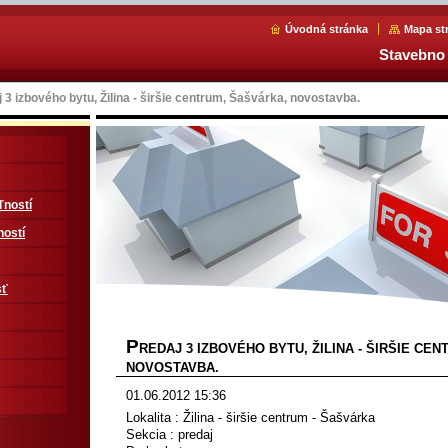
Úvodná stránka
Mapa st
Stavebno 
 3 izbového bytu, Žilina - širšie centrum, Šašvárka, novostavba.
ľností
ností
sť
P
REDAJ 3 IZBOVÉHO BYTU, ŽILINA - ŠIRŠIE CE
NOVOSTAVBA.
01.06.2012 15:36
Lokalita : Žilina - širšie centrum - Šašvárka
Sekcia : predaj