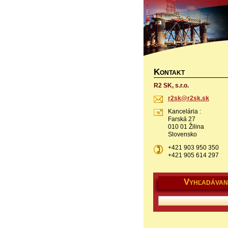
K
ONTAKT
R2 SK, s.r.o.
r2sk@r2s
k.sk
Kancelária :
Farská 27
010 01 Žilina
Slovensko
+421 903 950 350
+421 905 614 297
V
YHĽADÁVAN