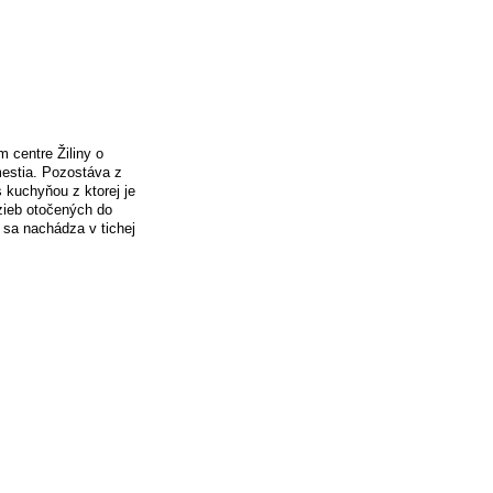
 centre Žiliny o
estia. Pozostáva z
 kuchyňou z ktorej je
zieb otočených do
 sa nachádza v tichej