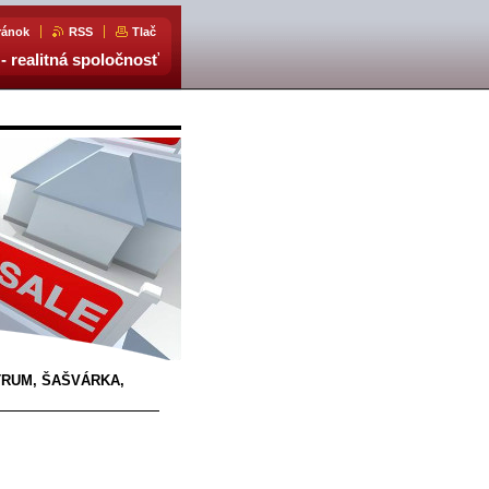
ránok
RSS
Tlač
- realitná spoločnosť
NTRUM, ŠAŠVÁRKA,