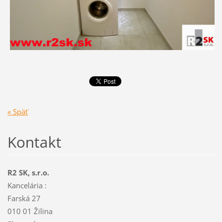
« Späť
Kontakt
R2 SK, s.r.o.
Kancelária :
Farská 27
010 01 Žilina