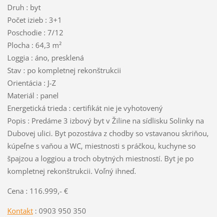
Druh : byt
Počet izieb : 3+1
Poschodie : 7/12
Plocha : 64,3 m²
Loggia : áno, presklená
Stav : po kompletnej rekonštrukcii
Orientácia : J-Z
Materiál : panel
Energetická trieda : certifikát nie je vyhotovený
Popis : Predáme 3 izbový byt v Žiline na sídlisku Solinky na
Dubovej ulici. Byt pozostáva z chodby so vstavanou skriňou,
kúpeľne s vaňou a WC, miestnosti s práčkou, kuchyne so
špajzou a loggiou a troch obytných miestností. Byt je po
kompletnej rekonštrukcii. Voľný ihneď.
Cena : 116.999,- €
Kontakt
: 0903 950 350