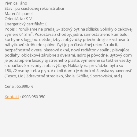
Pivnica : áno
Stav : po čiastočnej rekonštrukcii
Materiál : panel
Orientácia : S-V
Energetický certifikát: C
Popis : Ponúkame na predaj 3- izbový byt na sídlisku Solinky o celkovej
výmere 64,3 m². Pozostáva z chodby, jadra, samostatného kumbálu,
kuchyne s loggiou, detskej izby a obývačky priechodnej cez vstavanú
nábytkovú skriňu do spálne. Byt je po čiastočnej rekonštrukcii,
bezpečnostné dvere, plastové okná, nový radiátor v spálni, plávajúce
podlahy, obložkové zárubne s dverami. Jadro je pôvodné. Bytový dom
je po zateplení fasády aj strešného plášťa, vymenené sú taktiež všetky
stupačkové rozvody a oba výťahy. Náklady na prevádzku bytu sú
150,-/2 osoby + el. a plyn. V okolí domu je dobrá občanska vybavenosť
(Tesco, Lidl, Zdravotné stredisko, Škola, Škôlka, Športoviská, atď.)
Cena : 65.999,- €
Kontakt
: 0903 950 350