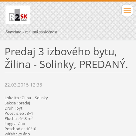
Stavebno - realitná spoločnosť
Predaj 3 izbového bytu,
Žilina - Solinky, PREDANÝ.
22.03.2015 12:38
Lokalita : Žilina – Solinky
Sekcia : predaj
Druh : byt
Počet izieb : 3+1
Plocha : 64,3 m²
Loggia: áno
Poschodie : 10/10
Výťah : 2x áno