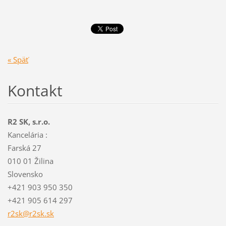
« Späť
Kontakt
R2 SK, s.r.o.
Kancelária :
Farská 27
010 01 Žilina
Slovensko
+421 903 950 350
+421 905 614 297
r2sk@r2s
k.sk