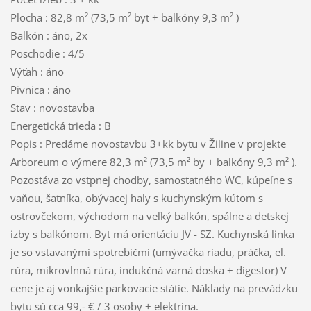
Plocha : 82,8 m² (73,5 m² byt + balkóny 9,3 m² )
Balkón : áno, 2x
Poschodie : 4/5
Výťah : áno
Pivnica : áno
Stav : novostavba
Energetická trieda : B
Popis : Predáme novostavbu 3+kk bytu v Žiline v projekte
Arboreum o výmere 82,3 m² (73,5 m² by + balkóny 9,3 m² ).
Pozostáva zo vstpnej chodby, samostatného WC, kúpeľne s
vaňou, šatníka, obývacej haly s kuchynským kútom s
ostrovčekom, východom na veľký balkón, spálne a detskej
izby s balkónom. Byt má orientáciu JV - SZ. Kuchynská linka
je so vstavanými spotrebičmi (umývačka riadu, práčka, el.
rúra, mikrovlnná rúra, indukčná varná doska + digestor) V
cene je aj vonkajšie parkovacie státie. Náklady na prevádzku
bytu sú cca 99,- € / 3 osoby + elektrina.