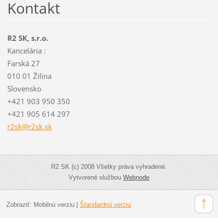
Kontakt
R2 SK, s.r.o.
Kancelária :
Farská 27
010 01 Žilina
Slovensko
+421 903 950 350
+421 905 614 297
r2sk@r2s
k.sk
R2 SK (c) 2008 Všetky práva vyhradené.
Vytvorené službou
Webnode
Zobraziť:
Mobilnú verziu
|
Štandardnú verziu