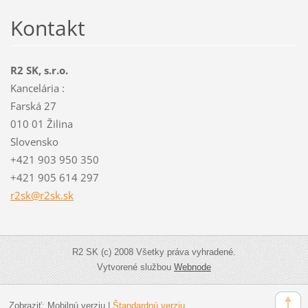
Kontakt
R2 SK, s.r.o.
Kancelária :
Farská 27
010 01 Žilina
Slovensko
+421 903 950 350
+421 905 614 297
r2sk@r2s
k.sk
R2 SK (c) 2008 Všetky práva vyhradené.
Vytvorené službou
Webnode
Zobraziť:
Mobilnú verziu
|
Štandardnú verziu