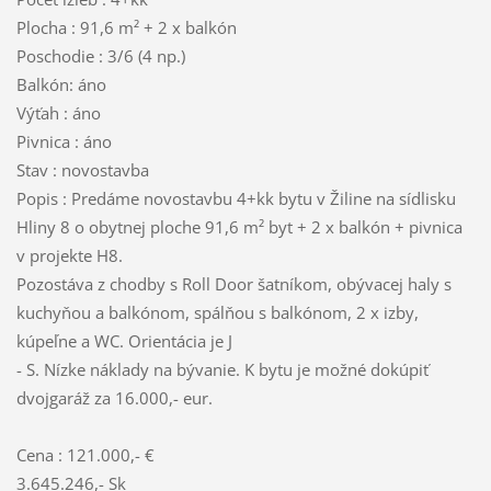
Plocha : 91,6 m² + 2 x balkón
Poschodie : 3/6 (4 np.)
Balkón: áno
Výťah : áno
Pivnica : áno
Stav : novostavba
Popis : Predáme novostavbu 4+kk bytu v Žiline na sídlisku
Hliny 8 o obytnej ploche 91,6 m² byt + 2 x balkón + pivnica
v projekte H8.
Pozostáva z chodby s Roll Door šatníkom, obývacej haly s
kuchyňou a balkónom, spálňou s balkónom, 2 x izby,
kúpeľne a WC. Orientácia je J
- S. Nízke náklady na bývanie. K bytu je možné dokúpiť
dvojgaráž za 16.000,- eur.
Cena : 121.000,- €
3.645.246,- Sk