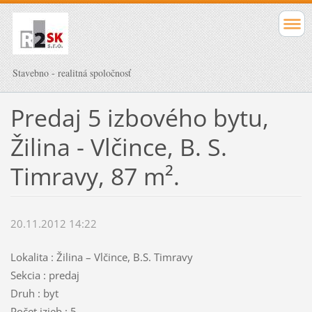
Stavebno - realitná spoločnosť
Predaj 5 izbového bytu,
Žilina - Vlčince, B. S.
Timravy, 87 m².
20.11.2012 14:22
Lokalita : Žilina – Vlčince, B.S. Timravy
Sekcia : predaj
Druh : byt
Počet izieb : 5