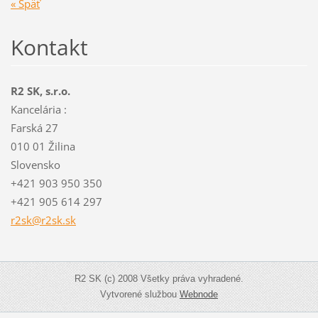
« Späť
Kontakt
R2 SK, s.r.o.
Kancelária :
Farská 27
010 01 Žilina
Slovensko
+421 903 950 350
+421 905 614 297
r2sk@r2s
k.sk
R2 SK (c) 2008 Všetky práva vyhradené.
Vytvorené službou
Webnode