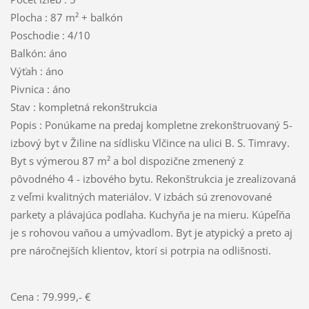
Plocha : 87 m² + balkón
Poschodie : 4/10
Balkón: áno
Výťah : áno
Pivnica : áno
Stav : kompletná rekonštrukcia
Popis : Ponúkame na predaj kompletne zrekonštruovaný 5-
izbový byt v Žiline na sídlisku Vlčince na ulici B. S. Timravy.
Byt s výmerou 87 m² a bol dispozične zmenený z
pôvodného 4 - izbového bytu. Rekonštrukcia je zrealizovaná
z veľmi kvalitných materiálov. V izbách sú zrenovované
parkety a plávajúca podlaha. Kuchyňa je na mieru. Kúpeľňa
je s rohovou vaňou a umývadlom. Byt je atypický a preto aj
pre náročnejších klientov, ktorí si potrpia na odlišnosti.
Cena : 79.999,- €