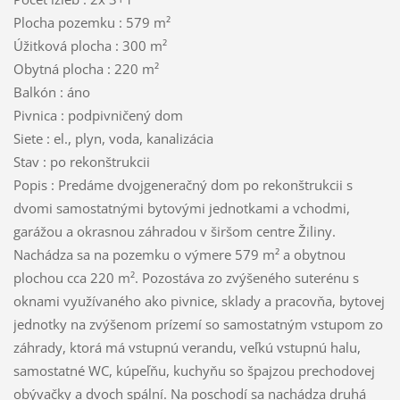
Plocha pozemku : 579 m²
Úžitková plocha : 300 m²
Obytná plocha : 220 m²
Balkón : áno
Pivnica : podpivničený dom
Siete : el., plyn, voda, kanalizácia
Stav : po rekonštrukcii
Popis : Predáme dvojgeneračný dom po rekonštrukcii s
dvomi samostatnými bytovými jednotkami a vchodmi,
garážou a okrasnou záhradou v širšom centre Žiliny.
Nachádza sa na pozemku o výmere 579 m² a obytnou
plochou cca 220 m². Pozostáva zo zvýšeného suterénu s
oknami využívaného ako pivnice, sklady a pracovňa, bytovej
jednotky na zvýšenom prízemí so samostatným vstupom zo
záhrady, ktorá má vstupnú verandu, veľkú vstupnú halu,
samostatné WC, kúpeľňu, kuchyňu so špajzou prechodovej
obývačky a dvoch spální. Na poschodí sa nachádza druhá