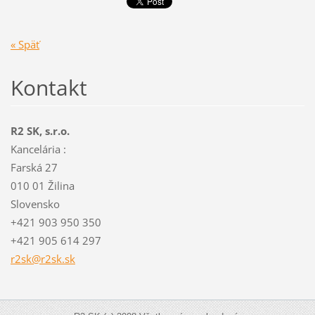
« Späť
Kontakt
R2 SK, s.r.o.
Kancelária :
Farská 27
010 01 Žilina
Slovensko
+421 903 950 350
+421 905 614 297
r2sk@r2s
k.sk