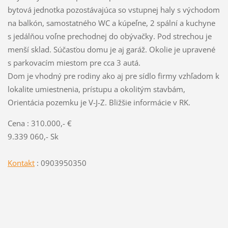
bytová jednotka pozostávajúca so vstupnej haly s východom
na balkón, samostatného WC a kúpeľne, 2 spální a kuchyne
s jedálňou voľne prechodnej do obývačky. Pod strechou je
menší sklad. Súčasťou domu je aj garáž. Okolie je upravené
s parkovacím miestom pre cca 3 autá.
Dom je vhodný pre rodiny ako aj pre sídlo firmy vzhľadom k
lokalite umiestnenia, prístupu a okolitým stavbám,
Orientácia pozemku je V-J-Z. Bližšie informácie v RK.
Cena : 310.000,- €
9.339 060,- Sk
Kontakt
: 0903950350