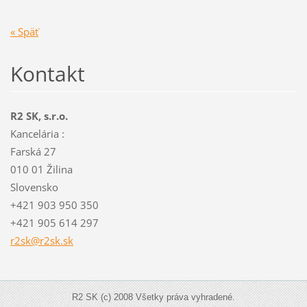
« Späť
Kontakt
R2 SK, s.r.o.
Kancelária :
Farská 27
010 01 Žilina
Slovensko
+421 903 950 350
+421 905 614 297
r2sk@r2s
k.sk
R2 SK (c) 2008 Všetky práva vyhradené.