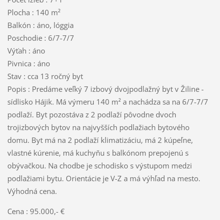
Plocha : 140 m²
Balkón : áno, lóggia
Poschodie : 6/7-7/7
Výťah : áno
Pivnica : áno
Stav : cca 13 ročný byt
Popis : Predáme veľký 7 izbový dvojpodlažný byt v Žiline -
sídlisko Hájik. Má výmeru 140 m² a nachádza sa na 6/7-7/7
podlaží. Byt pozostáva z 2 podlaží pôvodne dvoch
trojizbových bytov na najvyšších podlažiach bytového
domu. Byt má na 2 podlaží klimatizáciu, má 2 kúpeľne,
vlastné kúrenie, má kuchyňu s balkónom prepojenú s
obývačkou. Na chodbe je schodisko s výstupom medzi
podlažiami bytu. Orientácie je V-Z a má výhľad na mesto.
Výhodná cena.
Cena : 95.000,- €