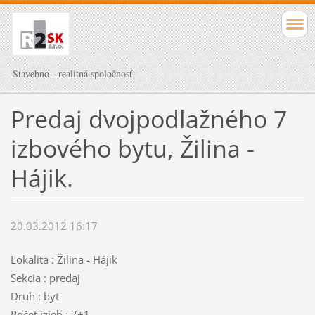
Stavebno - realitná spoločnosť
Predaj dvojpodlažného 7
izbového bytu, Žilina -
Hájik.
20.03.2012 16:17
Lokalita : Žilina - Hájik
Sekcia : predaj
Druh : byt
Počet izieb : 7+1