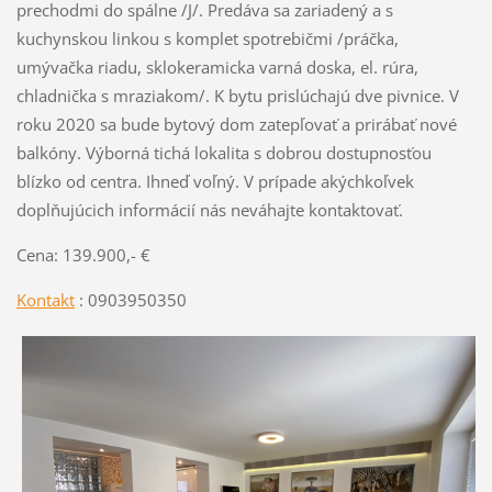
prechodmi do spálne /J/. Predáva sa zariadený a s
kuchynskou linkou s komplet spotrebičmi /práčka,
umývačka riadu, sklokeramicka varná doska, el. rúra,
chladnička s mraziakom/. K bytu prislúchajú dve pivnice. V
roku 2020 sa bude bytový dom zatepľovať a prirábať nové
balkóny. Výborná tichá lokalita s dobrou dostupnosťou
blízko od centra. Ihneď voľný. V prípade akýchkoľvek
doplňujúcich informácií nás neváhajte kontaktovať.
Cena: 139.900,- €
Kontakt
: 0903950350