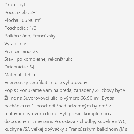
Druh : byt
Počet izieb : 2+1
Plocha : 66,90 m²
Poschodie : 1/3
Balkón : áno, Francúzsky
Výťah : nie
Pivnica : áno, 2x
Stav : po kompletnej rekonštrukcii
Orientácia : S-J
Materiál : tehla
Energetický certifikát : nie je vyhotovený
Popis : Ponúkame Vám na predaj zariadený 2- izbový byt v
Žiline na Suvorovovej ulici o výmere 66,90 m². Byt sa
nachádza na 1. poschodí /nad prízemným bytom/ v
tehlovom bytovom dome. Byt prešiel kompletnou a
dispozičnými zmenami. Pozostáva z chodby, kúpeľne s WC,
kuchyne /S/, veľkej obývačky s Francúzskym balkónom /J/ s