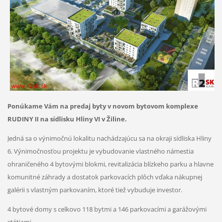
Ponúkame Vám na predaj byty v novom bytovom komplexe
RUDINY II na sídlisku Hliny VI v Žiline.
Jedná sa o výnimočnú lokalitu nachádzajúcu sa na okraji sídliska Hliny
6. Výnimočnosťou projektu je vybudovanie vlastného námestia
ohraničeného 4 bytovými blokmi, revitalizácia blízkeho parku a hlavne
komunitné záhrady a dostatok parkovacích plôch vďaka nákupnej
galérii s vlastným parkovaním, ktoré tiež vybuduje investor.
4 bytové domy s celkovo 118 bytmi a 146 parkovacími a garážovými
státiami.