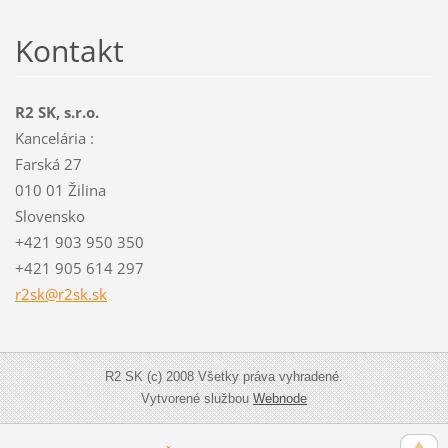
Kontakt
R2 SK, s.r.o.
Kancelária :
Farská 27
010 01 Žilina
Slovensko
+421 903 950 350
+421 905 614 297
r2sk@r2s
k.sk
R2 SK (c) 2008 Všetky práva vyhradené.
Vytvorené službou
Webnode