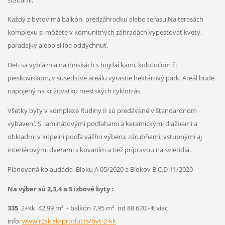
Každý z bytov má balkón, predzáhradku alebo terasu.Na terasách
komplexu si môžete v komunitných záhradách vypestovať kvety,
paradajky alebo si iba oddýchnuť.
Deti sa vybláznia na ihriskách s hojdačkami, kolotočom či
pieskoviskom, v susedstve areálu vyrastie hektárový park. Areál bude
napojený na križovatku mestských cyklotrás.
Všetky byty v komplexe Rudiny II sú predávané v štandardnom
vybavení. S laminátovými podlahami a keramickými dlažbami a
obkladmi v kúpeľni podľa vášho výberu, zárubňami, vstupnými aj
interiérovými dverami s kovaním a tiež prípravou na svietidlá.
Plánovaná kolaudácia Bloku A 05/2020 a Blokov B,C,D 11/2020
Na výber sú 2,3,4 a 5 izbové byty :
335
2+kk 42,99 m² + balkón 7,95 m² od 88.670,- € viac
info:
www.r2sk.sk/products/byt-2-kk