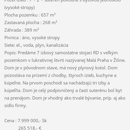
(vysoké stropy)
Plocha pozemku : 657 m²
Zastavaná plocha : 268 m²
Záhrada : 389 m²
Pivnica : áno, vysoké stropy
Siete: el., voda, plyn, kanalizácia
Popis: Predáme 7 izbový samostatne stojaci RD s veľkým
pozemkom v lukratívnej štvrti nazývanej Malá Praha v Žiline.
Dom je v pôvodnom stave, má nový plynový kotol. Dom
pozostáva na prízemí z chodby, štyroch izieb, kuchyne a
kúpeľne. Na prvom poschodí sa nachádzajú tri izby a
kúpeľňa. Dom je celý podpivničený a časti suterénu bol byt
na prenájom. Dom je vhodný ako trvalé bývanie, príp. aj ako
sídlo firmy.
Cena : 7.999 000,- Sk
265 518,- €