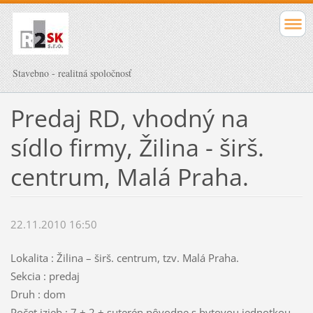
Stavebno - realitná spoločnosť
Predaj RD, vhodný na
sídlo firmy, Žilina - širš.
centrum, Malá Praha.
22.11.2010 16:50
Lokalita : Žilina – širš. centrum, tzv. Malá Praha.
Sekcia : predaj
Druh : dom
Počet izieb : 7 + 2 + suterén pôvodne s bytovou jednotkou