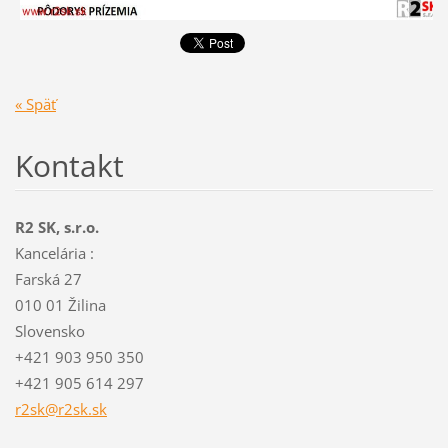
« Späť
Kontakt
R2 SK, s.r.o.
Kancelária :
Farská 27
010 01 Žilina
Slovensko
+421 903 950 350
+421 905 614 297
r2sk@r2s
k.sk