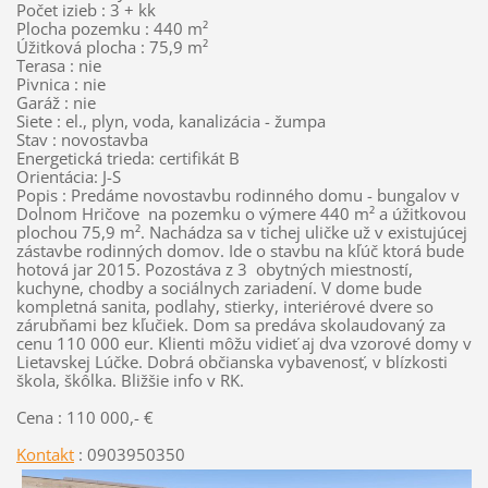
Počet izieb : 3 + kk
Plocha pozemku : 440 m²
Úžitková plocha : 75,9 m²
Terasa : nie
Pivnica : nie
Garáž : nie
Siete : el., plyn, voda, kanalizácia - žumpa
Stav : novostavba
Energetická trieda: certifikát B
Orientácia: J-S
Popis : Predáme novostavbu rodinného domu - bungalov v
Dolnom Hričove na pozemku o výmere 440 m² a úžitkovou
plochou 75,9 m². Nachádza sa v tichej uličke už v existujúcej
zástavbe rodinných domov. Ide o stavbu na kľúč ktorá bude
hotová jar 2015. Pozostáva z 3 obytných miestností,
kuchyne, chodby a sociálnych zariadení. V dome bude
kompletná sanita, podlahy, stierky, interiérové dvere so
zárubňami bez kľučiek. Dom sa predáva skolaudovaný za
cenu 110 000 eur. Klienti môžu vidieť aj dva vzorové domy v
Lietavskej Lúčke. Dobrá občianska vybavenosť, v blízkosti
škola, škôlka. Bližšie info v RK.
Cena : 110 000,- €
Kontakt
: 0903950350