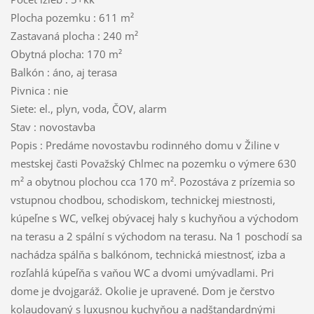
Plocha pozemku : 611 m²
Zastavaná plocha : 240 m²
Obytná plocha: 170 m²
Balkón : áno, aj terasa
Pivnica : nie
Siete: el., plyn, voda, ČOV, alarm
Stav : novostavba
Popis : Predáme novostavbu rodinného domu v Žiline v
mestskej časti Považský Chlmec na pozemku o výmere 630
m² a obytnou plochou cca 170 m². Pozostáva z prízemia so
vstupnou chodbou, schodiskom, technickej miestnosti,
kúpeľne s WC, veľkej obývacej haly s kuchyňou a východom
na terasu a 2 spální s východom na terasu. Na 1 poschodí sa
nachádza spálňa s balkónom, technická miestnosť, izba a
rozľahlá kúpeľňa s vaňou WC a dvomi umývadlami. Pri
dome je dvojgaráž. Okolie je upravené. Dom je čerstvo
kolaudovaný s luxusnou kuchyňou a nadštandardnými