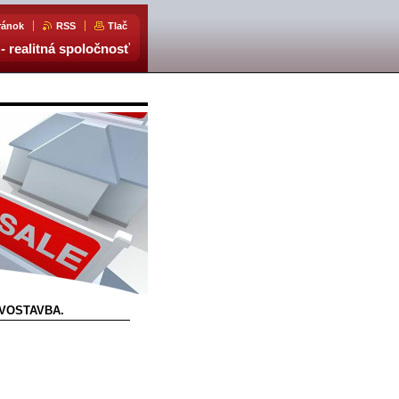
ránok
RSS
Tlač
- realitná spoločnosť
OVOSTAVBA.