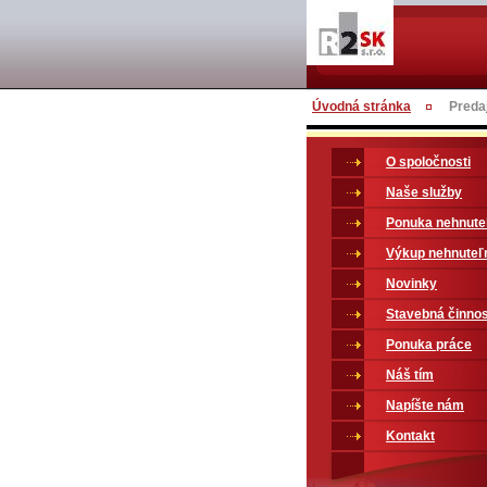
Úvodná stránka
Predaj
O spoločnosti
Naše služby
Ponuka nehnute
Výkup nehnuteľ
Novinky
Stavebná činno
Ponuka práce
Náš tím
Napíšte nám
Kontakt