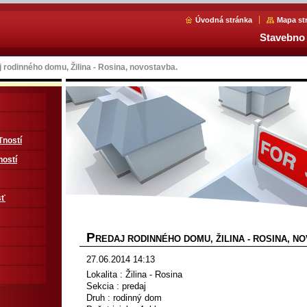
Úvodná stránka
Mapa st
Stavebno 
 rodinného domu, Žilina - Rosina, novostavba.
ľností
ností
sť
P
REDAJ RODINNÉHO DOMU, ŽILINA - ROSINA, N
27.06.2014 14:13
Lokalita : Žilina - Rosina
Sekcia : predaj
Druh : rodinný dom