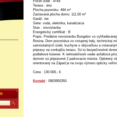
Počet izieb : 4+kk
Terasa : áno
Plocha pozemku: 494 m²
Zastavaná plocha domu: 111,50 m²
Garáž: nie
Siete: voda, elektrika, kanalizácia
Stav : novostavba
Energetický certifikát : B
Popis: Predáme novostavbu Bungalov vo vyhľadávanej m
Rosina. Dom pozostáva zo vstupnej haly, technickej mi
samostatných izieb, kuchyne s obývačkou a vstavan
pripravy na vonkajšiu terasu. Sú tu bezpečnostné dvere
podlahové kúrenie. K nehnuteľnosti vedie asfaltová prí
domom sú pripravené 2 parkovacie miesta. Oplotený 
orientovaný na Západ je na svoju výmeru opticky veľmi
Cena : 130.000,- €
Kontakt
: 0903950350
IE