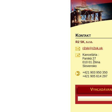
K
ONTAKT
R2 SK, s.r.o.
r2sk@r2s
k.sk
Kancelária :
Farská 27
010 01 Žilina
Slovensko
+421 903 950 350
+421 905 614 297
V
YHĽADÁVAN