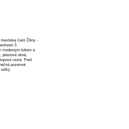
estskej časti Žiliny -
estnosti 3
ým moderným krbom a
, plastové okná,
stupová cesta. Pred
slnečná pozemok
 veľký.