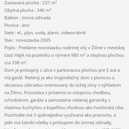
Zastavaná plocha : 237 m²
Obytná plocha : 346 m²
Balkón : zimná záhrada
Pivnica : áno
Siete : el., plyn, voda, alarm, videovrátnik
Stav : novostavba 2005
Popis : Predáme novostavbu rodinnej vily v Žiline v mestskej
časti Hájik na pozemku o výmere 980 m² a obytnou plochou
cca 338 m².
Dom je prístupný z ulice s parkovacou plochou pre 5 aut a
má garáž. Riešený je ako trojpodlažný dom s pivnicou a
okrasnou záhradou orientovaný do tichej zóny s výhľadom
na Žilinu. Pozostáva z prízemia so vstupnou chodbou,
schodiskom, garáže a samostatne riešenej garsónky s
vlastnou kuchyňou a kúpeľňou vhodnou ako hosťovská izba.
Poschodie má 3 spálne(jedna využívaná ako pracovňa, a
jedn má šatník) všetky s prístupom do zimnej záhrady,