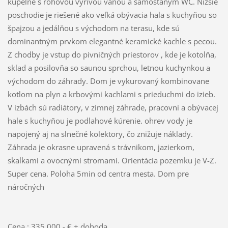
kúpeľne s rohovou výrivou váňou a samostaným WC. Nižšie
poschodie je riešené ako veľká obývacia hala s kuchyňou so
špajzou a jedálňou s východom na terasu, kde sú
dominantným prvkom elegantné keramické kachle s pecou.
Z chodby je vstup do pivničných priestorov , kde je kotolňa,
sklad a posilovňa so saunou sprchou, letnou kuchynkou a
východom do záhrady. Dom je vykurovaný kombinovane
kotlom na plyn a krbovými kachlami s prieduchmi do izieb.
V izbách sú radiátory, v zimnej záhrade, pracovni a obývacej
hale s kuchyňou je podlahové kúrenie. ohrev vody je
napojený aj na slnečné kolektory, čo znižuje náklady.
Záhrada je okrasne upravená s trávnikom, jazierkom,
skalkami a ovocnými stromami. Orientácia pozemku je V-Z.
Super cena. Poloha 5min od centra mesta. Dom pre
náročných
Cena : 335.000,- € + dohoda