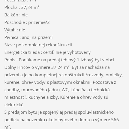
Plocha : 37,24 m²
Balkón : nie
Poschodie : prízemie/2
Výťah : nie
Pivnica : áno, na prízemí
Stav : po kompletnej rekonštrukcii
Energetická trieda : certif. nie je vyhotovený
Popis : Ponúkame na predaj tehlový 1 izbový byt v obci
Dolný Hričov o výmere 37,24 m². Byt sa nachádza na
prízemí a je po kompletnej rekonštrukcii /rozvody, omietky,
kúrenie, ohrev vody/ s plastovými oknakmi. Pozostáva z
chodby, murovaného jadra ( WC, kúpeľňa a technická
miestnosť ), kuchyne a izby. Kúrenie a ohrev vody sú
elektrické.
S predajom bytu je spojený aj predaj spoluvlastníckeho
podielu na pozemku okolo bytového domu o výmere 566
m².