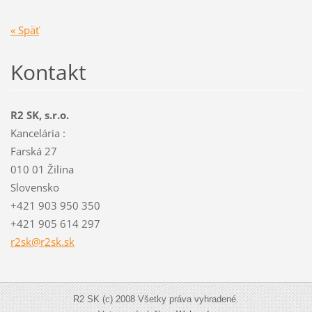
« Späť
Kontakt
R2 SK, s.r.o.
Kancelária :
Farská 27
010 01 Žilina
Slovensko
+421 903 950 350
+421 905 614 297
r2sk@r2s
k.sk
R2 SK (c) 2008 Všetky práva vyhradené.