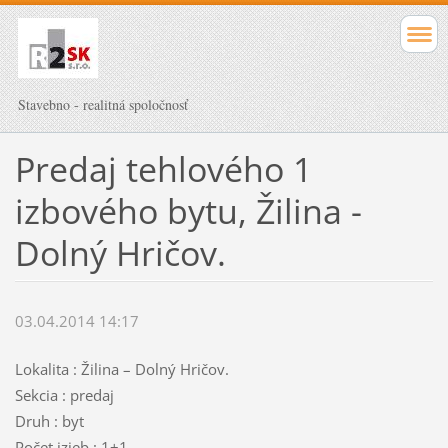
Stavebno - realitná spoločnosť
Predaj tehlového 1
izbového bytu, Žilina -
Dolný Hričov.
03.04.2014 14:17
Lokalita : Žilina – Dolný Hričov.
Sekcia : predaj
Druh : byt
Počet izieb : 1+1