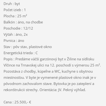
Druh : byt
Počet izieb : 1
Plocha : 25 m²
Balkón : áno, na chodbe
Poschodie : 12/12
Výťah : áno, 2x
Pivnica : áno
Stav : pôv stav, plastové okno
Energetická trieda : C
Popis : Predáme väčší garzónový byt v Žiline na sídlisku
Vlčince na Trnavskej ulici na 12. poschodí s výmerou 25 m².
Pozostáva z chodby, kúpeľne a WC, kuchyne s obytnou
miestnosťou. V byte je vymenené plastové okno inak je v
pôvodnom zachovalom stave. Bytovka je po zateplení a
rekonštrukcii strechy. Orientácia: JV. Pekný výhľad.
Cena : 25.500,- €