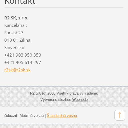
Kontakt
R2 SK, s.r.o.
Kancelária :
Farská 27
010 01 Žilina
Slovensko
+421 903 950 350
+421 905 614 297
r2sk@r2s
k.sk
R2 SK (c) 2008 Všetky práva vyhradené.
Vytvorené službou
Webnode
Zobraziť:
Mobilnú verziu
|
Štandardnú verziu