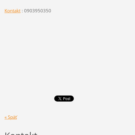
Kontakt
: 0903950350
« Späť