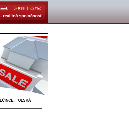
ránok
RSS
Tlač
- realitná spoločnosť
VLČINCE, TULSKÁ