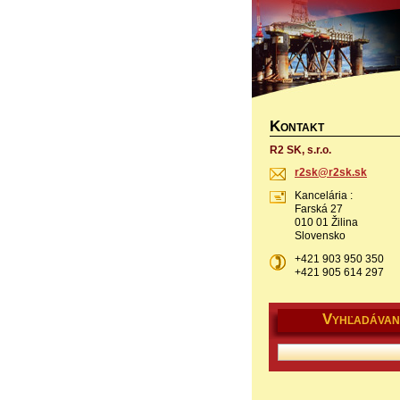
K
ONTAKT
R2 SK, s.r.o.
r2sk@r2s
k.sk
Kancelária :
Farská 27
010 01 Žilina
Slovensko
+421 903 950 350
+421 905 614 297
V
YHĽADÁVAN