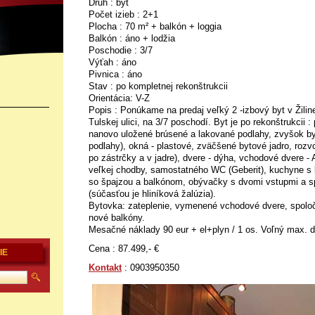
Druh : byt
Počet izieb : 2+1
Plocha : 70 m² + balkón + loggia
Balkón : áno + lodžia
Poschodie : 3/7
Výťah : áno
Pivnica : áno
Stav : po kompletnej rekonštrukcii
Orientácia: V-Z
Popis : Ponúkame na predaj veľký 2 -izbový byt v Žilin
Tulskej ulici, na 3/7 poschodí. Byt je po rekonštrukcii :
nanovo uložené brúsené a lakované podlahy, zvyšok by
podlahy), okná - plastové, zväčšené bytové jadro, rozv
po zástrčky a v jadre), dvere - dýha, vchodové dvere 
veľkej chodby, samostatného WC (Geberit), kuchyne s l
so špajzou a balkónom, obývačky s dvomi vstupmi a sp
(súčasťou je hliníková žalúzia).
Bytovka: zateplenie, vymenené vchodové dvere, spolo
nové balkóny.
Mesačné náklady 90 eur + el+plyn / 1 os. Voľný max. 
Cena : 87.499,- €
IE
Kontakt
: 0903950350