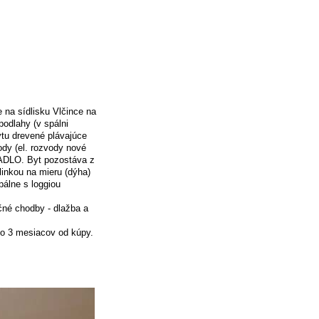
e na sídlisku Vlčince na
 podlahy (v spálni
tu drevené plávajúce
ody (el. rozvody nové
- ADLO. Byt pozostáva z
inkou na mieru (dýha)
álne s loggiou
čné chodby - dlažba a
do 3 mesiacov od kúpy.