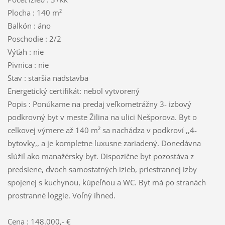
Plocha : 140 m²
Balkón : áno
Poschodie : 2/2
Výťah : nie
Pivnica : nie
Stav : staršia nadstavba
Energetický certifikát: nebol vytvorený
Popis : Ponúkame na predaj veľkometrážny 3- izbový
podkrovný byt v meste Žilina na ulici Nešporova. Byt o
celkovej výmere až 140 m² sa nachádza v podkroví ,,4-
bytovky,, a je kompletne luxusne zariadený. Donedávna
slúžil ako manažérsky byt. Dispozične byt pozostáva z
predsiene, dvoch samostatných izieb, priestrannej izby
spojenej s kuchynou, kúpeľňou a WC. Byt má po stranách
prostranné loggie. Voľný ihned.
Cena : 148.000,- €