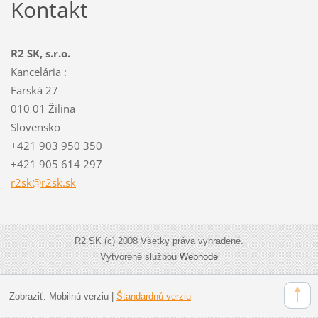
Kontakt
R2 SK, s.r.o.
Kancelária :
Farská 27
010 01 Žilina
Slovensko
+421 903 950 350
+421 905 614 297
r2sk@r2s
k.sk
R2 SK (c) 2008 Všetky práva vyhradené.
Vytvorené službou
Webnode
Zobraziť:
Mobilnú verziu
|
Štandardnú verziu