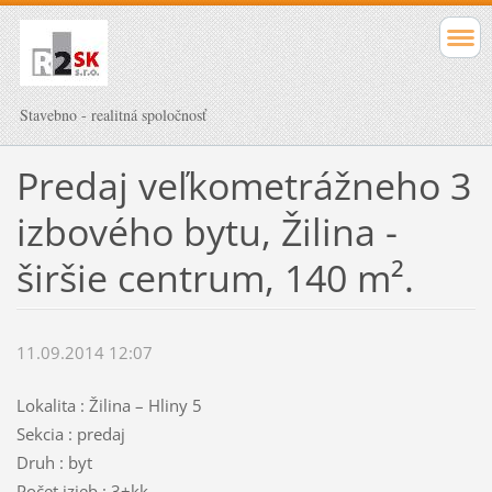
Stavebno - realitná spoločnosť
Predaj veľkometrážneho 3
izbového bytu, Žilina -
širšie centrum, 140 m².
11.09.2014 12:07
Lokalita : Žilina – Hliny 5
Sekcia : predaj
Druh : byt
Počet izieb : 3+kk