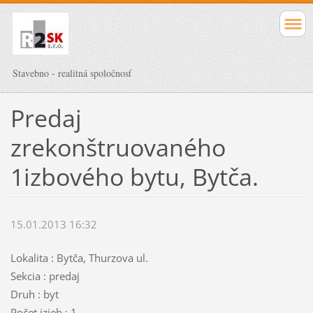
Stavebno - realitná spoločnosť
Predaj
zrekonštruovaného
1izbového bytu, Bytča.
15.01.2013 16:32
Lokalita : Bytča, Thurzova ul.
Sekcia : predaj
Druh : byt
Počet izieb : 1