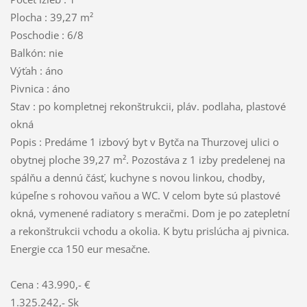
Plocha : 39,27 m²
Poschodie : 6/8
Balkón: nie
Výťah : áno
Pivnica : áno
Stav : po kompletnej rekonštrukcii, pláv. podlaha, plastové
okná
Popis : Predáme 1 izbový byt v Bytča na Thurzovej ulici o
obytnej ploche 39,27 m². Pozostáva z 1 izby predelenej na
spálňu a dennú čásť, kuchyne s novou linkou, chodby,
kúpeľne s rohovou vaňou a WC. V celom byte sú plastové
okná, vymenené radiatory s meračmi. Dom je po zatepletní
a rekonštrukcii vchodu a okolia. K bytu prislúcha aj pivnica.
Energie cca 150 eur mesačne.
Cena : 43.990,- €
1.325.242,- Sk