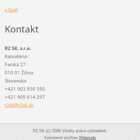
« Späť
Kontakt
R2 SK, s.r.o.
Kancelária :
Farská 27
010 01 Žilina
Slovensko
+421 903 950 350
+421 905 614 297
r2sk@r2s
k.sk
R2 SK (c) 2008 Všetky práva vyhradené.
Vytvorené službou
Webnode