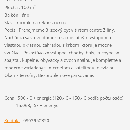
Plocha : 100 m²
Balkón : áno
Stav : kompletná rekonštrukcia
Popis : Prenajmeme 3 izbový byt v širšom centre Žiliny.
Nachádza sa v dvojdome so samostatným vstupom a
vlastnou okrasnou záhradou s krbom, ktorú je možné
využívať. Pozostáva zo vstupnej chodby, haly, kuchyne so
špajzou, kúpeľne, obývačky a dvoch spální. Je kompletne a
moderne zariadený s internetom a satelitnou televíziou.
Okamžite voľný. Bezproblémové parkovanie.
Cena : 500,- € + energie (120,- € - 150,- € podľa počtu osôb)
15.063,- Sk + energie
Kontakt
: 0903950350