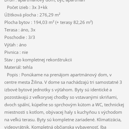
Počet izieb : 3x 3+kk
Úžitková plocha : 276,29 m²
Plocha bytov : 194,03 m² (+ terasy 82,26 m²)
Terasa : áno, 3x
Poschodie : 3/3
Výťah : áno
Pivnica : nie
Stav : po kompletnej rekonštrukcii
Materiál: tehla
Popis : Ponúkame na prenájom apartmánový dom, v
centre mesta Žilina. V dome sa nachádzajú tri samostatné 3
izbové bytové jednotky s výťahom. Byty sú identické a
pozostávajú z veľkorysej chodby so vstavanými skriňami,
dvoch spální, kúpeľne so sprchovým kútom a WC, technickej
miestnosti s kotlom, obývacej haly s kuchyňou s východom
na veľkú terasu. Byty sú kompletne zariadené. Klimatizácia,
videovrátnik. Kompletná občianska vybavenosť. Iba