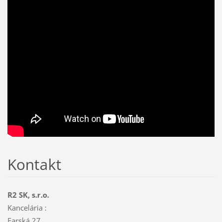
Kontakt
R2 SK, s.r.o.
Kancelária :
Farská 27