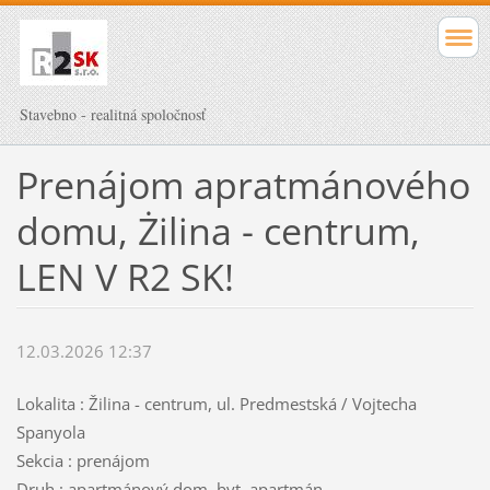
Stavebno - realitná spoločnosť
Prenájom apratmánového
domu, Żilina - centrum,
LEN V R2 SK!
12.03.2026 12:37
Lokalita : Žilina - centrum, ul. Predmestská / Vojtecha
Spanyola
Sekcia : prenájom
Druh : apartmánový dom, byt, apartmán