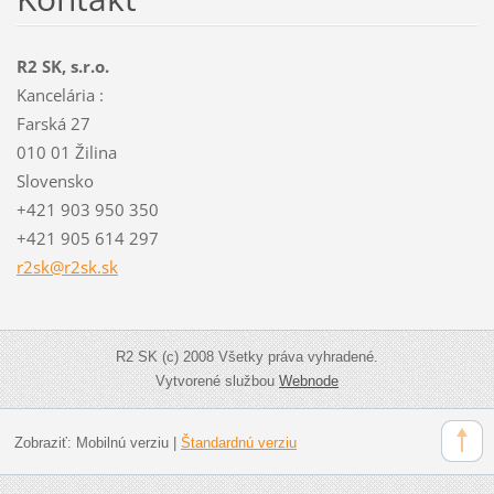
R2 SK, s.r.o.
Kancelária :
Farská 27
010 01 Žilina
Slovensko
+421 903 950 350
+421 905 614 297
r2sk@r2s
k.sk
R2 SK (c) 2008 Všetky práva vyhradené.
Vytvorené službou
Webnode
Zobraziť:
Mobilnú verziu
|
Štandardnú verziu