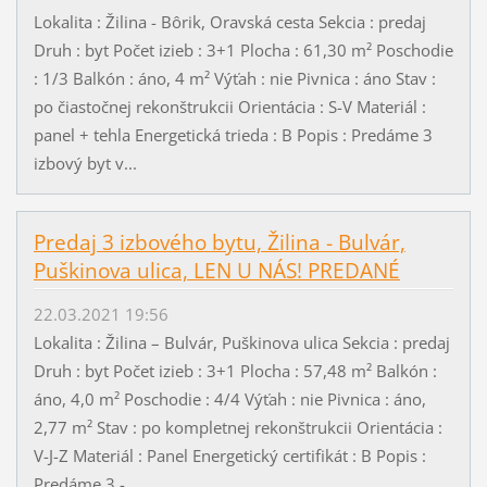
Lokalita : Žilina - Bôrik, Oravská cesta Sekcia : predaj
Druh : byt Počet izieb : 3+1 Plocha : 61,30 m² Poschodie
: 1/3 Balkón : áno, 4 m² Výťah : nie Pivnica : áno Stav :
po čiastočnej rekonštrukcii Orientácia : S-V Materiál :
panel + tehla Energetická trieda : B Popis : Predáme 3
izbový byt v...
Predaj 3 izbového bytu, Žilina - Bulvár,
Puškinova ulica, LEN U NÁS! PREDANÉ
22.03.2021 19:56
Lokalita : Žilina – Bulvár, Puškinova ulica Sekcia : predaj
Druh : byt Počet izieb : 3+1 Plocha : 57,48 m² Balkón :
áno, 4,0 m² Poschodie : 4/4 Výťah : nie Pivnica : áno,
2,77 m² Stav : po kompletnej rekonštrukcii Orientácia :
V-J-Z Materiál : Panel Energetický certifikát : B Popis :
Predáme 3 -...