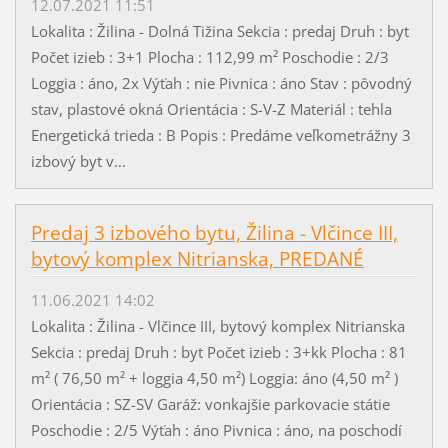
12.07.2021 11:51
Lokalita : Žilina - Dolná Tižina Sekcia : predaj Druh : byt
Počet izieb : 3+1 Plocha : 112,99 m² Poschodie : 2/3
Loggia : áno, 2x Výťah : nie Pivnica : áno Stav : pôvodný
stav, plastové okná Orientácia : S-V-Z Materiál : tehla
Energetická trieda : B Popis : Predáme veľkometrážny 3
izbový byt v...
Predaj 3 izbového bytu, Žilina - Vlčince III,
bytový komplex Nitrianska, PREDANÉ
11.06.2021 14:02
Lokalita : Žilina - Vlčince III, bytový komplex Nitrianska
Sekcia : predaj Druh : byt Počet izieb : 3+kk Plocha : 81
m² ( 76,50 m² + loggia 4,50 m²) Loggia: áno (4,50 m² )
Orientácia : SZ-SV Garáž: vonkajšie parkovacie státie
Poschodie : 2/5 Výťah : áno Pivnica : áno, na poschodí