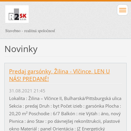
Stavebno - realitná spoločnosť
Novinky
Predaj garsónky, Žilina - Vlčince, LEN U
NÁS! PREDANÉ!
31.08.2021 21:45
Lokalita : Žilina – Vlčince II, Bulharská/Pittsburgská ulica
Sekcia : predaj Druh : byt Počet izieb : garsónka Plocha :
20,20 m² Poschodie : 6/7 Balkón : nie Výťah : áno, nový
Pivnica : áno Stav : po dávnejšej rekonštrukcii, plastové
okno Materiál : panel Orientácia : JZ Energetický