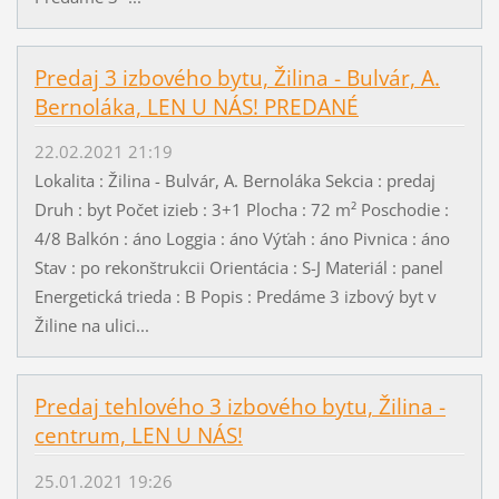
Predaj 3 izbového bytu, Žilina - Bulvár, A.
Bernoláka, LEN U NÁS! PREDANÉ
22.02.2021 21:19
Lokalita : Žilina - Bulvár, A. Bernoláka Sekcia : predaj
Druh : byt Počet izieb : 3+1 Plocha : 72 m² Poschodie :
4/8 Balkón : áno Loggia : áno Výťah : áno Pivnica : áno
Stav : po rekonštrukcii Orientácia : S-J Materiál : panel
Energetická trieda : B Popis : Predáme 3 izbový byt v
Žiline na ulici...
Predaj tehlového 3 izbového bytu, Žilina -
centrum, LEN U NÁS!
25.01.2021 19:26