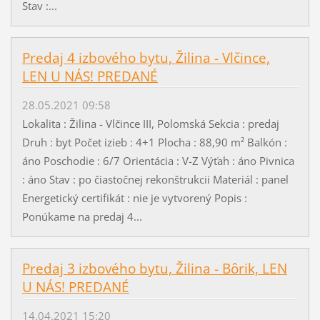
Stav :...
Predaj 4 izbového bytu, Žilina - Vlčince,
LEN U NÁS! PREDANÉ
28.05.2021 09:58
Lokalita : Žilina - Vlčince III, Polomská Sekcia : predaj
Druh : byt Počet izieb : 4+1 Plocha : 88,90 m² Balkón :
áno Poschodie : 6/7 Orientácia : V-Z Výťah : áno Pivnica
: áno Stav : po čiastočnej rekonštrukcii Materiál : panel
Energetický certifikát : nie je vytvorený Popis :
Ponúkame na predaj 4...
Predaj 3 izbového bytu, Žilina - Bôrik, LEN
U NÁS! PREDANÉ
14.04.2021 15:20