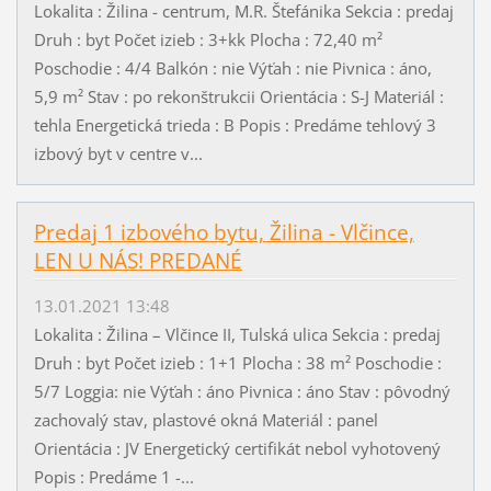
Lokalita : Žilina - centrum, M.R. Štefánika Sekcia : predaj
Druh : byt Počet izieb : 3+kk Plocha : 72,40 m²
Poschodie : 4/4 Balkón : nie Výťah : nie Pivnica : áno,
5,9 m² Stav : po rekonštrukcii Orientácia : S-J Materiál :
tehla Energetická trieda : B Popis : Predáme tehlový 3
izbový byt v centre v...
Predaj 1 izbového bytu, Žilina - Vlčince,
LEN U NÁS! PREDANÉ
13.01.2021 13:48
Lokalita : Žilina – Vlčince II, Tulská ulica Sekcia : predaj
Druh : byt Počet izieb : 1+1 Plocha : 38 m² Poschodie :
5/7 Loggia: nie Výťah : áno Pivnica : áno Stav : pôvodný
zachovalý stav, plastové okná Materiál : panel
Orientácia : JV Energetický certifikát nebol vyhotovený
Popis : Predáme 1 -...