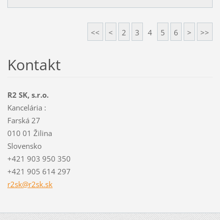
<<
<
2
3
4
5
6
>
>>
Kontakt
R2 SK, s.r.o.
Kancelária :
Farská 27
010 01 Žilina
Slovensko
+421 903 950 350
+421 905 614 297
r2sk@r2s
k.sk