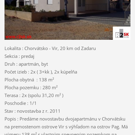
Lokalita : Chorvátsko - Vir, 20 km od Zadaru
Sekcia : predaj
Druh : apartmán, byt
Počet izieb : 2x ( 3+kk ), 2x kúpelňa
Plocha obytná : 138 m²
Plocha pozemku : 280 m²
Terasa : 2x (spolu 31,20 m² )
Poschodie : 1/1
Stav : novostavba z r. 2011
Popis : Predáme novostavbu dvojapartmánu v Chorvátsku
na premostenom ostrove Vir s výhľadom na ostrov Pag. Má
výmeru 138 m² s vlastným spevneným pozemkom na