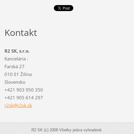
Kontakt
R2 SK, s.r.o.
Kancelária :
Farská 27
010 01 Žilina
Slovensko
+421 903 950 350
+421 905 614 297
r2sk@r2s
k.sk
R2 SK (c) 2008 Všetky práva vyhradené.