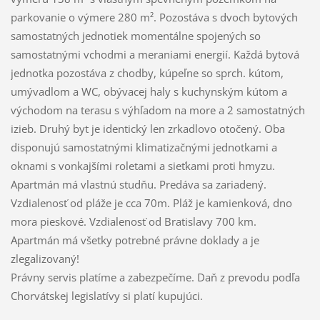
parkovanie o výmere 280 m². Pozostáva s dvoch bytových
samostatných jednotiek momentálne spojených so
samostatnými vchodmi a meraniami energií. Každá bytová
jednotka pozostáva z chodby, kúpeľne so sprch. kútom,
umývadlom a WC, obývacej haly s kuchynským kútom a
východom na terasu s výhľadom na more a 2 samostatných
izieb. Druhý byt je identický len zrkadlovo otočený. Oba
disponujú samostatnými klimatizačnými jednotkami a
oknami s vonkajšími roletami a sieťkami proti hmyzu.
Apartmán má vlastnú studňu. Predáva sa zariadený.
Vzdialenosť od pláže je cca 70m. Pláž je kamienková, dno
mora pieskové. Vzdialenosť od Bratislavy 700 km.
Apartmán má všetky potrebné právne doklady a je
zlegalizovaný!
Právny servis platíme a zabezpečíme. Daň z prevodu podľa
Chorvátskej legislatívy si platí kupujúci.