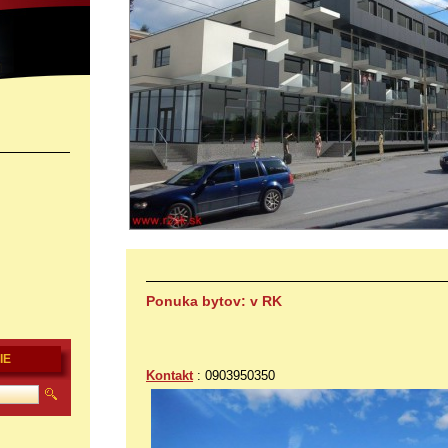
Ponuka bytov: v RK
IE
Kontakt
: 0903950350