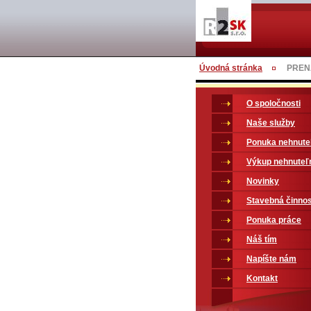
Úvodná stránka
PRENÁ
O spoločnosti
Naše služby
Ponuka nehnute
Výkup nehnuteľ
Novinky
Stavebná činno
Ponuka práce
Náš tím
Napíšte nám
Kontakt