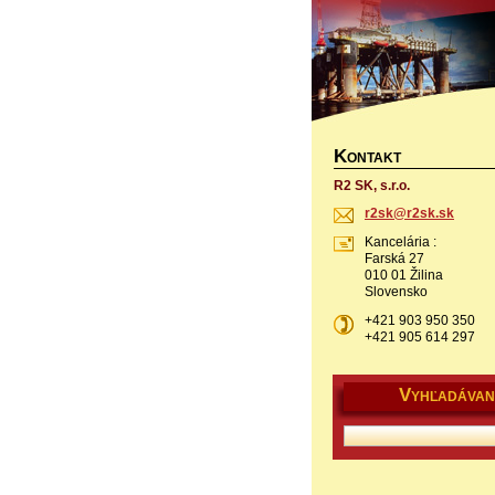
K
ONTAKT
R2 SK, s.r.o.
r2sk@r2s
k.sk
Kancelária :
Farská 27
010 01 Žilina
Slovensko
+421 903 950 350
+421 905 614 297
V
YHĽADÁVAN