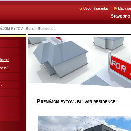
Úvodná stránka
Mapa st
Stavebno 
JOM BYTOV - Bulvar Residence
ľností
ností
sť
P
RENÁJOM BYTOV - BULVAR RESIDENCE