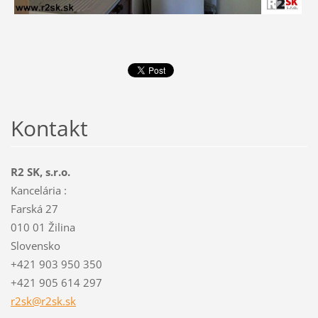
Kontakt
R2 SK, s.r.o.
Kancelária :
Farská 27
010 01 Žilina
Slovensko
+421 903 950 350
+421 905 614 297
r2sk@r2s
k.sk