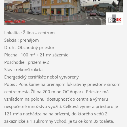
Lokalita : Žilina – centrum
Sekcia : prenájom
Druh : Obchodný priestor
Plocha : 100 m² + 21 m² zázemie
Poschodie : prízemie/2
Stav : rekonštrukcia
Energetický certifikát: nebol vytvorený
Popis : Ponúkame na prenájom lukratívny priestor v širšom
centre mesta Žilina 200 m od OC Aupark. Priestor má
vzhľadom na polohu, dostupnosť do centra a výmeru
nespočetné množstvo využití. Celková výmera priestoru je
121 m² a nachádza na na prízemi, do ktorého vedú 2
zákaznícké a 1 súkromný vchod, je tu celkom 3x toaleta,