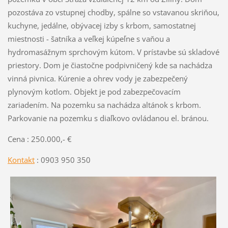
pozostáva zo vstupnej chodby, spálne so vstavanou skriňou,
kuchyne, jedálne, obývacej izby s krbom, samostatnej
miestnosti - šatníka a veľkej kúpeľne s vaňou a
hydromasážnym sprchovým kútom. V prístavbe sú skladové
priestory. Dom je čiastočne podpivničený kde sa nachádza
vinná pivnica. Kúrenie a ohrev vody je zabezpečený
plynovým kotlom. Objekt je pod zabezpečovacím
zariadením. Na pozemku sa nachádza altánok s krbom.
Parkovanie na pozemku s diaľkovo ovládanou el. bránou.
Cena : 250.000,- €
Kontakt
: 0903 950 350