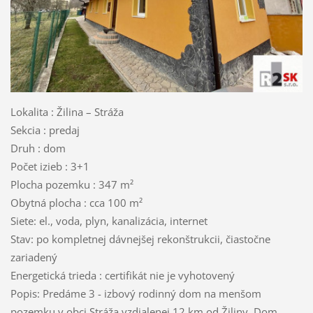
Lokalita : Žilina – Stráža
Sekcia : predaj
Druh : dom
Počet izieb : 3+1
Plocha pozemku : 347 m²
Obytná plocha : cca 100 m²
Siete: el., voda, plyn, kanalizácia, internet
Stav: po kompletnej dávnejšej rekonštrukcii, čiastočne
zariadený
Energetická trieda : certifikát nie je vyhotovený
Popis: Predáme 3 - izbový rodinný dom na menšom
pozemku v obci Stráža vzdialenej 12 km od Žiliny. Dom